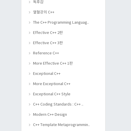
독후감
열혈강의 C++
The C++ Programming Languag..
Effective C++ 2판
Effective C++ 3판
Reference C++
More Effective C++ 1판
Exceptional C++
More Exceptional C++
Exceptional C++ Style
C++ Coding Standards : C++ ..
Modern C++ Design
C++ Template Metaprogrammin..