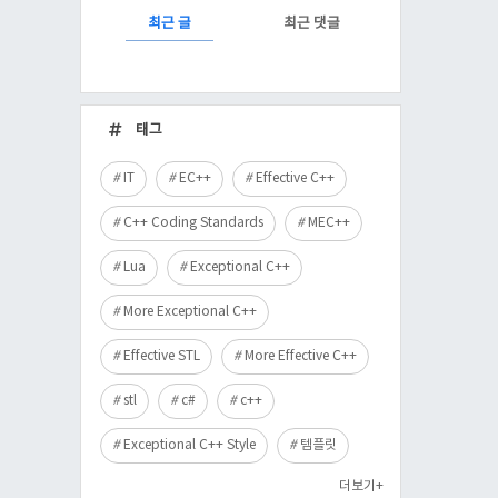
RECENTLY
최근 글
최근 댓글
최
근
태그
글
IT
EC++
Effective C++
C++ Coding Standards
MEC++
Lua
Exceptional C++
More Exceptional C++
Effective STL
More Effective C++
stl
c#
c++
Exceptional C++ Style
템플릿
더보기+