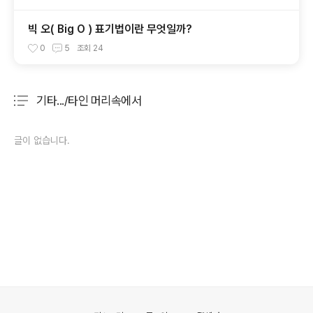
빅 오( Big O ) 표기법이란 무엇일까?
0
5
조회
24
기타.../타인 머리속에서
분류 전체보기
주요 글 목록
글이 없습니다.
의안내