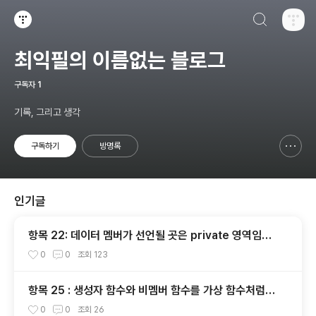
검색하기
티스토리
최익필의 이름없는 블로그
구독자
1
기록, 그리고 생각
구독하기
방명록
신고하기 레이어
열기
인기글
항목 22: 데이터 멤버가 선언될 곳은 private 영역임을
명심하자
0
0
조회
123
항목 25 : 생성자 함수와 비멤버 함수를 가상 함수처럼
만드는 방법
0
0
조회
26