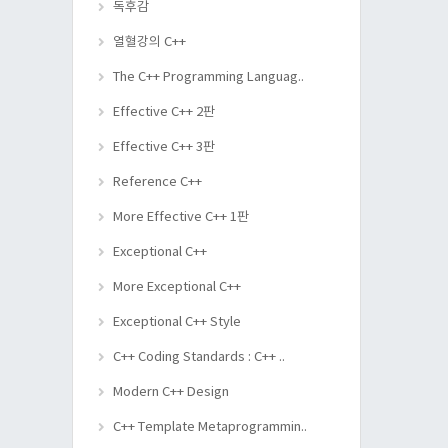
독후감
열혈강의 C++
The C++ Programming Languag..
Effective C++ 2판
Effective C++ 3판
Reference C++
More Effective C++ 1판
Exceptional C++
More Exceptional C++
Exceptional C++ Style
C++ Coding Standards : C++ ..
Modern C++ Design
C++ Template Metaprogrammin..