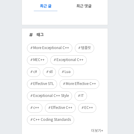
RECENTLY
최근 글
최근 댓글
최
근
태그
글
More Exceptional C++
템플릿
MEC++
Exceptional C++
c#
stl
Lua
Effective STL
More Effective C++
Exceptional C++ Style
IT
c++
Effective C++
EC++
C++ Coding Standards
더보기+