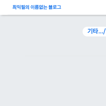
최익필의 이름없는 블로그
기타..