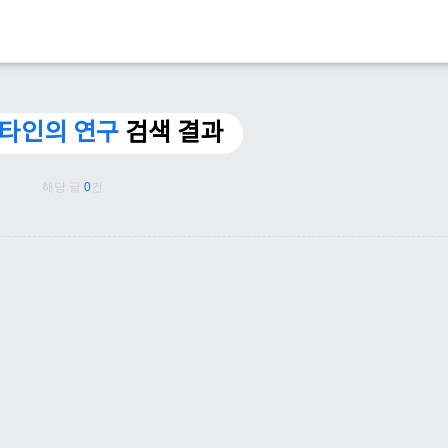
./타인의 연구
검색 결과
해당 글
0
건