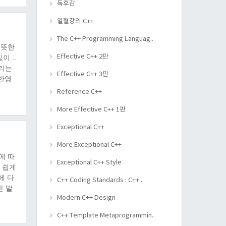
, 같
독후감
열혈강의 C++
The C++ Programming Languag..
 뜻한
Effective C++ 2판
이 ..
거리는
Effective C++ 3판
 반영
사 벡
Reference C++
vEye
More Effective C++ 1판
Exceptional C++
More Exceptional C++
에 따
Exceptional C++ Style
 쉽게
에 다
C++ Coding Standards : C++ ..
른 말
Modern C++ Design
여,
 전
C++ Template Metaprogrammin..
환경광