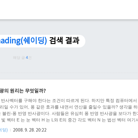
ading(쉐이딩)
검색 결과
해당 글
4
건
사광의 원리는 무엇일까?
 반사벡터를 구해야 한다는 조건이 따르게 된다. 하지만 특정 컴퓨터에서
리일 수가 있어, 퐁 같은 효과를 내면서 연산을 줄일수 있을까? 생각을 하
은 블린-퐁 반영 반사광이다. 사람들은 유심히 퐁 반영 반사광을 보다가 
 빛 벡터 E 는 눈 벡터 H 는 L와 E의 중간 각도 벡터 N 는 법선 벡터 여기
찾자면, L 의 반사벡터가 R 이 있다고 친다면 L 과 R의 중간 각도의 벡터
쉐이딩)
2008. 9. 28. 20:22
것이다. 즉 L 벡터와 반사벡터의 중간 벡터는 H 벡터이며, H 벡터와 N 벡터