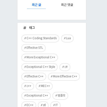
RECENTLY
최근 글
최근 댓글
최
근
태그
글
C++ Coding Standards
Lua
Effective STL
More Exceptional C++
Exceptional C++ Style
c#
Effective C++
More Effective C++
c++
MEC++
Exceptional C++
템플릿
EC++
stl
IT