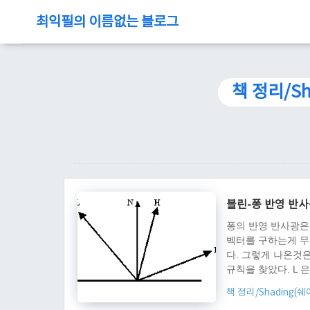
최익필의 이름없는 블로그
책 정리/Sh
블린-퐁 반영 반
퐁의 반영 반사광은
벡터를 구하는게 무
다. 그렇게 나온것
규칙을 찾았다. L 은
가지 숨겨진 규칙을 
책 정리/Shading(
연히 N 벡터가 될 