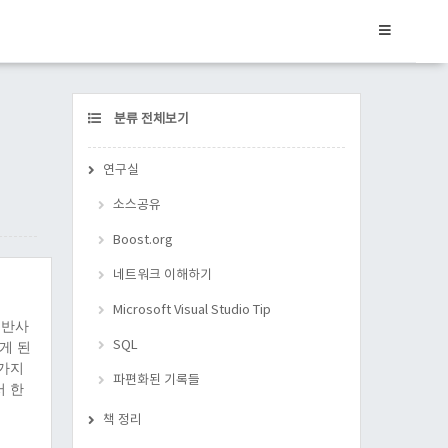
CATEGORY
분류 전체보기
연구실
소스공유
Boost.org
네트워크 이해하기
Microsoft Visual Studio Tip
 반사
SQL
게 된
한가지
파편화된 기록들
서 한
는 당
책 정리
는 같