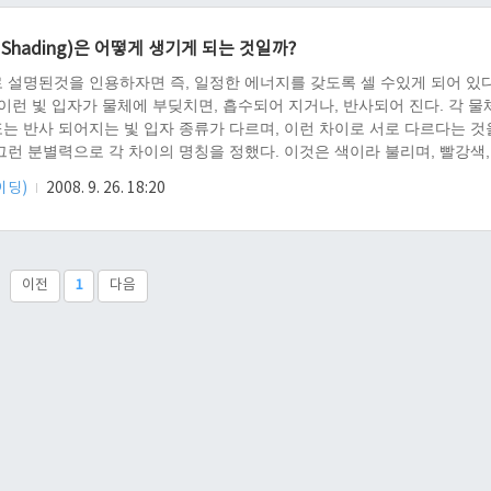
..
Shading)은 어떻게 생기게 되는 것일까?
로 설명된것을 인용하자면 즉, 일정한 에너지를 갖도록 셀 수있게 되어 있
 이런 빛 입자가 물체에 부딪치면, 흡수되어 지거나, 반사되어 진다. 각 물
또는 반사 되어지는 빛 입자 종류가 다르며, 이런 차이로 서로 다르다는 것
그런 분별력으로 각 차이의 명칭을 정했다. 이것은 색이라 불리며, 빨강색,
부 명칭을 둘수 있다. 빛의 흡수와 반사는 물체와 빛의 위치에 따른 입사각
쉐이딩)
2008. 9. 26. 18:20
. 원리는 입사각이 0도 ~ 180도에서 90도가 원래 빛의 량을 받는다 했을 
 빛의 량이 넒은 면적으로 흩어져 단위면적당 빛의 량이 줄어든다. 그림을 
 빛의..
이전
1
다음