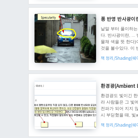
은 벡터 일 것이다.
은 방향..
퐁 반영 반사광이
낱말 부터 풀이하는
다. 반사광이란, ..
물채 색을 뜻 한다
것을 볼수있다. 이
반사광 원리 를 알아보
책 정리/Shading(
터이다. vEye 는 입
가 가까워 질때, 반
환경광(Ambient 
환경광도 빛이긴 한데
라 사람들은 그 빛에
전파가 되어 지지 않
시 부딛혔을 때, 빛a
로 간접광이라고도 
책 정리/Shading(
한 물체에 환경광은
반적인 부위에 평균