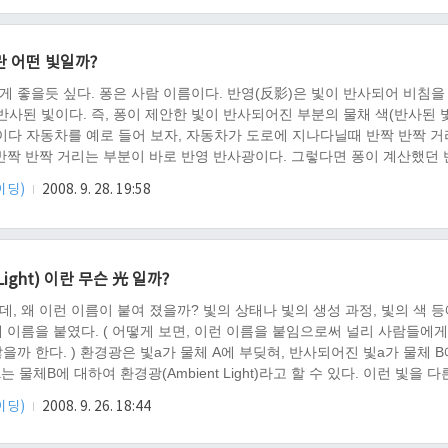
. 잠깐 뒤로 생각해 본자, 퐁 반영 반사광에서 반사 벡터와 눈 벡터가 0도 즉
란 어떤 빛일까?
게 좋을듯 싶다. 퐁은 사람 이름이다. 반영(反影)은 빛이 반사되어 비침을
. 반사된 빛이다. 즉, 퐁이 제안한 빛이 반사되어진 부분의 물채 색(반사된 빛
)이다 자동차를 예로 들어 보자, 자동차가 도로에 지나다닐때 반짝 반짝 
 반짝 반짝 거리는 부분이 바로 반영 반사광이다. 그렇다면 퐁이 계산했던
자. vLight 는 빛의 입사 벡터 이다. vRLight 는 빛의 입사된 벡터의 반
쉐이딩)
2008. 9. 28. 19:58
사 눈 벡터이다. vNorMal 은 물체의 법선 벡터를 말한다. 퐁은 vRLight 와 
영 반사광이 쌔진다는 정리를 하였다. 식으로 정리하자면, vRL ..
Light) 이란 무슨 光 일까?
, 왜 이런 이름이 붙여 졌을까? 빛의 상태나 빛의 생성 과정, 빛의 색 등
 이름을 붙였다. ( 어떻게 보면, 이런 이름을 붙임으로써 널리 사람들에게
을까 한다. ) 환경광은 빛a가 물체 A에 부딪혀, 반사되어진 빛a가 물체 B
는 물체B에 대하여 환경광(Ambient Light)라고 할 수 있다. 이런 빛을 다
하는데, 물체B에게 빛a는 간접적인 빛이기 때문이다. 이런 특성으로 인하
쉐이딩)
2008. 9. 26. 18:44
 복잡하게 부딛치게 되며, 여러 방향에서 발견되어 진다. 어찌보면 물체의
적인 환경광량 만큼 물체에 부딛치게 되는 것이다. 백과사전에서 찾은 