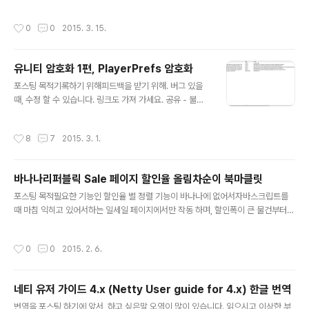
다른 관점에서 이해 한것이 도움이 될 수 있습니다. 이해를 기록해 두기 위해 남깁니
다.관련 링크http://hyeonstorage.tistory.com/146http://arabiannight.tist
작성시간
0
0
2015. 3. 15.
ory.com/entry/%EC%9E%90%EB%B0%94Java-%ED%8C%A8%ED%
84%B4-1%EC%8A%A4%ED%8A%B8%EB%9E%98%ED%8B%B0%E
C%A7%80-%ED%8C%A8%ED%84%B4Strategy-Pattern http://blog.n
유니티 암호화 1편, PlayerPrefs 암호화
aver.com/yeji_rang?Redirec..
글 내용
포스팅 목적기록하기 위해피드백을 받기 위해. 버그 있을
때, 수정 할 수 있습니다. 링크도 가져 가세요. 공유 - 불펌
개념이 없으니, 마음데로 사용하세요.개발 이유 게임 정보
를 서버에 다 저장해서 쓰려고 했는데, 회의 중 인터넷이 끊
작성시간
8
7
2015. 3. 1.
어져도 게임하는데 지장이 없어야 한다는 결론이 내려졌습
니다. 그래서 로컬에 데이터를 저장해야 하는데, 유니티가
기본 제공하는 PlayerPrefs 은 손 쉽게 변조가 가능하기
바나나리퍼블릭 Sale 페이지 할인율 올림차순이 북마클릿
때문에, 변조를 못하게 막아야 할 필요가 있었습니다. 그래
글 내용
서 유니티 보안 문서들을 보았고, 그 중에 PlayerPrefs 먼
포스팅 목적필요한 기능인 할인율 별 정렬 기능이 바나나에 없어서자바스크립트를
저 할 필요가 있어서, 기존에 다른 사람이 만든 코드를 찾아
때 마침 익히고 있어서하는 일세일 페이지에서만 작동 하며, 할인폭이 큰 물건부터
보았습니다. 하지만 키를 숨기는 개념이나 value 암호화
재정렬되어 body 하단에 출력해 준다.자바스크립트 코드 : 바나나 올림차순이 (fun
개념을 사용하는건 찾지 못했습니다. 그래서 직접 개발(짜
ction() { var seedInfos = window.document.getElementsByClassNam
작성시간
0
0
2015. 2. 6.
집기..
e("priceDisplayStrike"); var infos = []; for (var idx = 0, l = seedInfos.le
ngth; idx < l; ++idx) { var priceNode = seedInfos[idx]; var oldPrice =
Number(priceNode.innerText.substr(1)); var newPrice =..
네티 유저 가이드 4.x (Netty User guide for 4.x) 한글 번역
글 내용
번역을 포스팅 하기에 앞서, 하고 싶은말 오역이 많이 있습니다. 읽으시고 이상한 부