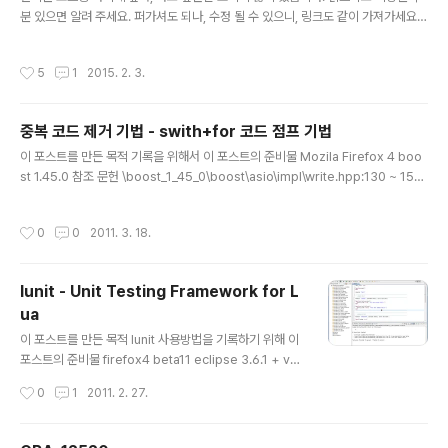
분 있으면 알려 주세요. 퍼가셔도 되나, 수정 될 수 있으니, 링크도 같이 가져가세요.
원문 : http://netty.io/wiki/user-guide-for-4.x.html , 2015.01.06 으로 번역
: 최익필 - http://ikpil.com/1338 서문 문제 오늘날 우리는 서로 통신하기 위해 범
작성시간
5
1
2015. 2. 3.
용적인 애플리케이션이나 라이브러리를 사용합니다. 예를 들어 우리는 종종 웹 서버
에서 정보를 검색하고 웹 서비스를 통해 RPC(리모트 프로시져 콜)를 작동 시키려고
HTTP 클라이언트 라이브러리를 사용합니다. 그러나, 범용 프로토콜이나 이 구현이
중복 코드 제거 기법 - swith+for 코드 점프 기법
종종 잘 확장되지 않습니다. 우리가 범용 HTTP 서버를 대용량 파일, 이..
글 내용
이 포스트를 만든 목적 기록을 위해서 이 포스트의 준비물 Mozila Firefox 4 boo
st 1.45.0 참조 문헌 \boost_1_45_0\boost\asio\impl\write.hpp:130 ~ 152
라인 맛보기 코드 template class write_op : detail::base_from_completio
n_cond { public: write_op(AsyncWriteStream& stream, const ConstB
작성시간
0
0
2011. 3. 18.
ufferSequence& buffers, CompletionCondition completion_conditio
n, WriteHandler handler) : detail::base_from_completion_cond(compl
et..
lunit - Unit Testing Framework for L
ua
글 내용
이 포스트를 만든 목적 lunit 사용방법을 기록하기 위해 이
포스트의 준비물 firefox4 beta11 eclipse 3.6.1 + vra
pper lua 5.1.4 lunit 참조 링크 http://www.nessie.d
작성시간
0
1
2011. 2. 27.
e/mroth/lunit/ -- lunit 구하는 곳 간략한 소개 lunit은 lu
a script 유닛 테스트 프레임 워크 이다. 자세한건 참조 링
크 lunit 을 사용하기 위한 준비 lunit 다운로드, 압축 풀고 l