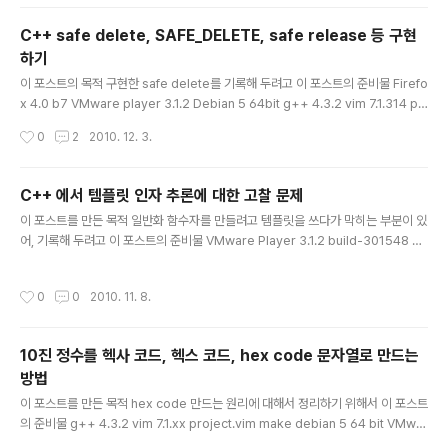
stions/1765014/convert-string-from-date-into-a-time-t - time_t로 바
꾸는 방법(아름다운 코드) 내용__DATE__, 와 __TIME__ 은 무엇인가? C/C++ 에
C++ safe delete, SAFE_DELETE, safe release 등 구현
서 전처리 매크로에 속한다. __DATE__ 는 파일이 컴파일된 날짜를, __..
하기
글 내용
이 포스트의 목적 구현한 safe delete를 기록해 두려고 이 포스트의 준비물 Firefo
x 4.0 b7 VMware player 3.1.2 Debian 5 64bit g++ 4.3.2 vim 7.1.314 pr
oject.vim make 참조 링크 http://www.gpgstudy.com/forum/viewtopic.p
작성시간
0
2
2010. 12. 3.
hp?p=21353 - 2005년도 글.. 참조 인물 김문순 내용 내가 처음 safe delete 개
념을 알게 된 것은 2008년 상반기 쯤 KGCA 학원에서 문순이가 PT 할때 였다. 그
때 별다른 느낌이 없었고, 가져다가 썻다. 그때 코드가 #define SAFE_DELETE(x)
C++ 에서 템플릿 인자 추론에 대한 고찰 문제
if(x) delete x; x = 0; 이런식으로 되어 있었다. 사용하는데 별 문제는 없었으나, 2
글 내용
이 포스트를 만든 목적 일반화 함수자를 만들려고 템플릿을 쓰다가 막히는 부분이 있
0..
어, 기록해 두려고 이 포스트의 준비물 VMware Player 3.1.2 build-301548 D
ebian 5 64 bit Vim gcc 4.1.2 내용 다음의 예제를 보고, 왜 컴파일이 안되는지 설
명할 수 있는가? 할 수 있다면 해 봐라. // http://ikpil.com #include void f() { st
작성시간
0
0
2010. 11. 8.
d::cout
10진 정수를 헥사 코드, 헥스 코드, hex code 문자열로 만드는
방법
글 내용
이 포스트를 만든 목적 hex code 만드는 원리에 대해서 정리하기 위해서 이 포스트
의 준비물 g++ 4.3.2 vim 7.1.xx project.vim make debian 5 64 bit VMwar
e player 3.1.x 내용 헥사 코드, 헤스 코드, hex code 란 무엇인가? 다 같은 의미