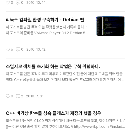
작성시간
0
0
2010. 10. 14.
이다. 우리나라 말로는 16진수 표기법 이다. 영어로는 Hexadecimal code 이다.
언제 주로 사용하는가? 8bit 단위로 만들어진 Hash 값을 문자로 표기할 때 RGB를
문자로 표기할 때 대부분의 경우, 사람이 정수로 인식하기 힘들어 문자로 변화할 때
리눅스 컴파일 환경 구축하기 - Debian 편
이다. 어떻게 10진수를 16진수 문자열로 만들수 가? sprintf 혹은 sprintf_s 혹은
글 내용
이 포스트를 남긴 목적 오늘 무엇을 했는지 기록해 둘려고
boost::format 등으로 만들 수 있다...
이 포스트의 준비물 VMware Player 3.1.2 Debian 5 6
4bit ISO 내용 회사에서 리눅스 환경으로 작업(윈도우 환
경도 같이 쓴다)하기 때문에, 비슷한 환경을 구축해 두어,
작성시간
6
0
2010. 10. 12.
실력을 쌓으려는 목적으로 리눅스 컴파일 환경을 구축하게
되었다. 인터넷에 모든 방법들이 나오므로, 목차만 보도록
한다. 리눅스 컴파일 환경 구축하기 Debian 5 64bit ISO
소멸자로 객체를 초기화 하는 작업은 무척 위험하다.
파일을 다운로드 받는다. VMWare Player 3.1.2 무료 버
글 내용
전을 설치 한다. 가상 머신을 만들고, Debian 5 64bit 를
이 포스트를 만든 목적 미루고 미루고 미루왔던 이전 글에 대한 피드백을 위해 만들
설치 한다. Debian 5 64bit 설치가 끝났으면 g++ 을 설
었다. C++ 공부를 되돌아 보기 위해서 보다 훌륭한 프로그래머가 되기 위해서 이 포
치 한다. 예) # apt-get install gcc 좋은 편집기가 있어..
스트의 준비 상황 C++ 문법 이 포스트 전의 상황 쓸만한 C++ 컴파일러 SyntaxHi
ghlight 쉽게 쓰려고 존댓말 생략 gVim 7.2 참조 링크 http://www.gamza.net/b
작성시간
0
2
2010. 7. 31.
bs/view.php?id=Article&no=16 http://gpgstudy.com/forum/viewtopic.
php?t=3332 참조 서적 Exceptional C++ 서론 1년 전쯤에 감자넷에서 "객체 초
기화"를 소멸자로 초기화 하는 글을 읽고 댓글을 달았었다. 얼마후 댓글에 댓글이 달
C++ 비가상 함수를 상속 클래스가 재정의 했을 경우
린것을 보게 되었고, 차이점에 대해서 코드를 남겨서 확인해..
글 내용
포스트를 만든 목적 01:00 까지 심심해서 내용 다음 코드를 읽고, 하이라이트 된 b.f
()는 어떤 것을 출력 할지 알아 맞추어 보세요. // http://www.ikpil.com #include