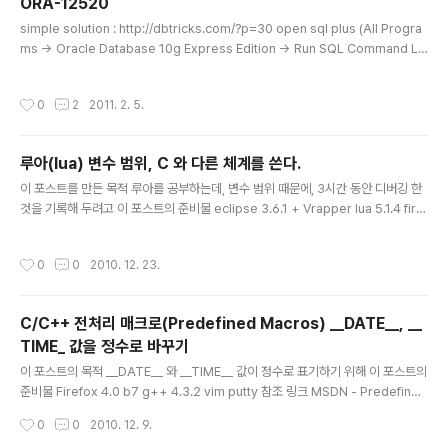
ORA-12520
unit.lua, lunit-console.lua 파일을 lua 가 설치된 곳에
글 내용
simple solution : http://dbtricks.com/?p=30 open sql plus (All Progra
복사한다.(다른 방법도 있지만 이게 제일 편하다) 사용방법
ms -> Oracle Database 10g Express Edition -> Run SQL Command Li
해당 링크에 다 나와 있긴 한데, 쉘 스크립트로 되어 있는데
ne) and run the following command: Alter system set processes=10
이를 정리하면 다음과 같다. 쉘 스크립트인 lunit 으로 lua
0 scope=spfile; Restart the DB: shutdown immediate Startup
sc..
작성시간
0
2
2011. 2. 5.
루아(lua) 변수 범위, C 와 다른 체계를 쓴다.
글 내용
이 포스트를 만든 목적 루아를 공부하는데, 변수 범위 때문에, 3시간 동안 디버깅 한
것을 기록해 두려고 이 포스트의 준비물 eclipse 3.6.1 + Vrapper lua 5.1.4 firef
ox 4 b7 gvim 7.3 참조 문서 호베르토 이에루자림스키 저. Programming in Lu
a. 권태인 역. 인사이트. 초판 2007.06.15. 에서 4.2 지역 변수와 블록page(38~
작성시간
0
0
2010. 12. 23.
41) 중 내용 재귀 함수가 이상하게 돌아서, 디버깅을 오랜 시간하다가,이상항 부분을
발견했는데, 그것이 바로 루아에서의 지역 변수 범위 이다. 사실 책에서도 초기에 아
주 자세히 설명 되어 있지만, 잊어먹고 있다가, 완전 상한 음식먹고 식중독 걸린 꼴이
C/C++ 전처리 매크로(Predefined Macros) __DATE__, __
다. 루아에서의 변수 범위는 C/C++/C# 과 어떻게 다른가? C/..
TIME_ 값을 정수로 바꾸기
글 내용
이 포스트의 목적 __DATE__ 와 __TIME__ 값이 정수로 표기하기 위해 이 포스트의
준비물 Firefox 4.0 b7 g++ 4.3.2 vim putty 참조 링크 MSDN - Predefined
Macros (C/C++) Roman's Knowledgebase 의 Convert __DATE to uns
작성시간
0
0
2010. 12. 9.
giend int - #define 으로 처리한 처리한 방법 http://stackoverflow.com/que