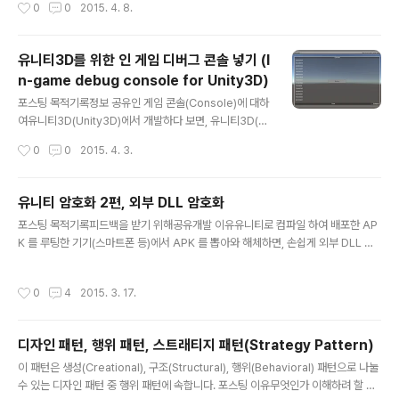
작성시간
0
0
2015. 4. 8.
지만 처음부터 사용해야 할 라이브러리를 연결 테스트 하
다 보면, 빌드하는데 많은 노력이 필요할 수 있습니다. 그래
서 라이브러리 연결만 테스트 하기 위한 샘플이 필요하게
유니티3D를 위한 인 게임 디버그 콘솔 넣기 (I
되었습니다. 해당 샘플을 만들다 보니, 간단히 정리할 수 있
n-game debug console for Unity3D)
을거 같아, 포스팅을 남기게 됩니다. 유니티3D(Unity3D)
글 내용
에 자바 라이브러리 Jar 를 연결하는 방법먼저 유니티3D
포스팅 목적기록정보 공유인 게임 콘솔(Console)에 대하
(Unity3D)를 안드로이드 빌드 되는지 확인한다.(검색을
여유니티3D(Unity3D)에서 개발하다 보면, 유니티3D(U
통해 찾아 보세요.)자바 라이브러리 Jar 파일을 만든다.(검
nity3D) 에디터가 아닌 플랫폼(모바일 디바이스, 설치한 P
작성시간
0
0
2015. 4. 3.
색을 통해 찾아 보세요.) package com.test.include..
C 등)에서 로그를 봐야 할 때가 있습니다. 이때 로그를 보
려면, 인터넷에 연결시켜 로그를 보내거나 해당 PC에 가서
로그 파일을 열어봐야 합니다. 이러한 절차는 간단히 로그
유니티 암호화 2편, 외부 DLL 암호화
만 확인하려 해도, 매우 귀찮은 작업이 되어, 개발 의욕을
글 내용
포스팅 목적기록피드백을 받기 위해공유개발 이유유니티로 컴파일 하여 배포한 AP
떨어뜨릴 수 있습니다.그래서 유니티3D(Unity3D) 에디
K 를 루팅한 기기(스마트폰 등)에서 APK 를 뽑아와 해체하면, 손쉽게 외부 DLL 에
터가 아닌 플랫폼에서 게임 플레이 도중 로그를 확인하는
접근이 가능합니다. 이렇게 접근 한 뒤 후킹 가능한 DLL 로 바꿔치기 하여, 다시 AP
간편한 방법이 있어야 합니다. 그 방법 중 제가 제일 좋아
K 로 묶으면, 손쉽게 해킹이 가능합니다. 또한 ILSpy 로 코드를 디스어샘블하여 볼
하는 방법이 게임씬에 콘솔(Console)이 같이 보이게 하
작성시간
0
4
2015. 3. 17.
수 있습니다.그래서 외부 컴파일된 DLL 을 암호화 하여, 동적 로드 하여, 사용한다
는 방법입니다. 하지만 유니티3D(Unity3D) 에서 콘솔(C
면, 조금이라도 해커를 귀찮게 할 수 있습니다. 이 내용은 다음 링크에서 확인 할 수
o..
있습니다.링크http://unitystudy.net/bbs/board.php?bo_table=newwritin
디자인 패턴, 행위 패턴, 스트래티지 패턴(Strategy Pattern)
g&wr_id=356http://www.slideshare.net/williamyang391..
글 내용
이 패턴은 생성(Creational), 구조(Structural), 행위(Behavioral) 패턴으로 나눌
수 있는 디자인 패턴 중 행위 패턴에 속합니다. 포스팅 이유무엇인가 이해하려 할 때,