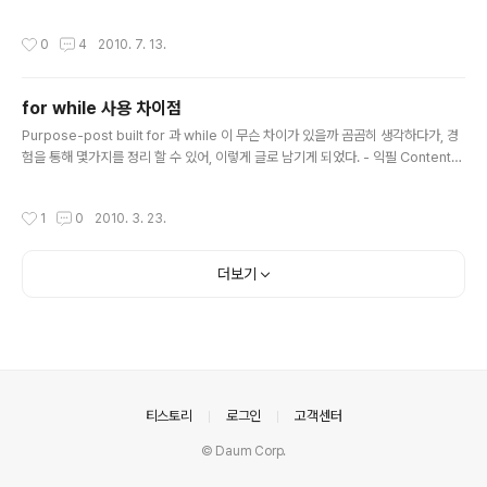
class A { public: void f() { printf("A::f() is called\n"); } void g() { f(); } }; cla
ss B : public A { public: void f() { printf("B::f() is called\n"); } }; int main(v
작성시간
0
4
2010. 7. 13.
oid) { B b; b.f(); // 어떤 것? b.g(); // 어떤 것? A *pa = &b; pa->g(); // 어떤 것?
return 0; } 결론 ... 일반적이지 않은건 무조건 어렵다. 여담 저는 한개..
for while 사용 차이점
글 내용
Purpose-post built for 과 while 이 무슨 차이가 있을까 곰곰히 생각하다가, 경
험을 통해 몇가지를 정리 할 수 있어, 이렇게 글로 남기게 되었다. - 익필 Content
문법 공부를 하면 알겠지만, loop를 만들기 위해선 대표적으로 for 과 while을 사용
한다. do while 도 있지만, 이건 논외이다.(역활이 확실히 구분 되므로) 코드를 리뷰
작성시간
1
0
2010. 3. 23.
하는 내 입장에서 오늘 이런 경험을 하게 되었다. 1. while 이니까, "어떻게 루프를 빠
저 나가지?" while 구성은 조건 판별 구역과 루프 구역으로 나뉘어져 있다. while
(조건문) { 루프 구역 } 판별 구역 외에서 어디부터 어디까지 루프를 돌리라고 명시적
더보기
으로 나타내지 못하기 때문에, while은 loop 밖에서 loop..
의안내
티스토리
로그인
고객센터
© Daum Corp.