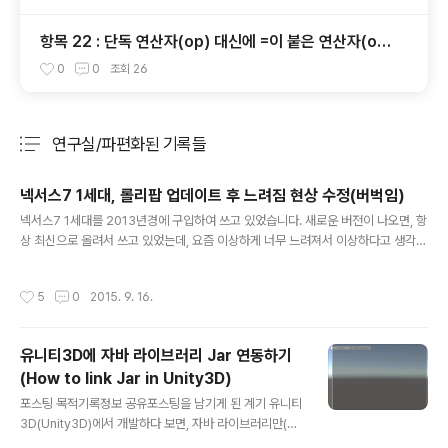
항목 22 : 단독 연산자(op) 대신에 =이 붙은 연산자(op
=)를 사용하는 것이 좋을 때가 있다.
0
0
조회
26
연구실/파편화된 기록들
분류 전체보기
주요 글 목록
넥서스7 1세대, 롤리팝 업데이트 후 느려짐 현상 수정(버벅임)
글 내용
넥서스7 1세대를 2013년경에 구입하여 쓰고 있었습니다. 새로운 버전이 나오면, 항
상 최신으로 올려서 쓰고 있었는데, 요즘 이상하게 너무 느려져서 이상하다고 생각했
습니다. 그래서 검색했습니다. 다음과 같은 방법이 있었고, 실제 효과가 있었습니다.
모두들 효과가 있었으면 좋겠습니다.첫째, 넥서스7 캐시 파티션 초기화넥서스7 전
작성시간
5
0
2015. 9. 16.
원을 끈다.전원 + 볼륨아래 버튼을 누르고, 부트로더로 진입한다.부트로더에서 리커
버리 모드로 이동한다. 명령어가 없습니다 라고 뜨면, 전원 버튼을 누른 뒤 볼룸 위 버
튼을 한번 누른다. wipe cache partition 을 선택 실행한다.5번이 다 끝나면 "reb
유니티3D에 자바 라이브러리 Jar 연동하기
oot system now" 을 실행한다. 둘째, 넥서스7 기능 끄기(실제 효과 있는 부분)자
(How to link Jar in Unity3D)
동회전 기능을 끈다(저의 경..
글 내용
포스팅 목적기록정보 공유포스팅을 남기게 된 계기 유니티
3D(Unity3D)에서 개발하다 보면, 자바 라이브러리만(네
트워크 라이브러리 등) 따로 사용해야 할 때가 있습니다. 하