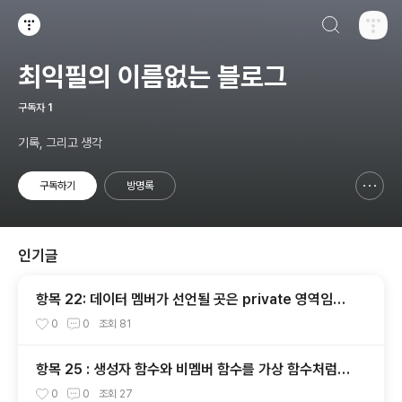
검색하기
티스토리
최익필의 이름없는 블로그
구독자
1
기록, 그리고 생각
구독하기
방명록
신고하기 레이어
열기
인기글
항목 22: 데이터 멤버가 선언될 곳은 private 영역임을
명심하자
0
0
조회
81
항목 25 : 생성자 함수와 비멤버 함수를 가상 함수처럼
만드는 방법
0
0
조회
27