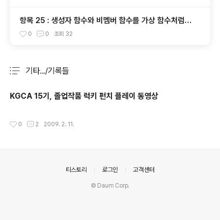
항목 25 : 생성자 함수와 비멤버 함수를 가상 함수처럼
만드는 방법
0
0
조회
32
기타.../기록들
분류 전체보기
주요 글 목록
KGCA 15기, 졸업작품 럭키 펀치 플레이 동영상
작성시간
0
2
2009. 2. 11.
의안내
티스토리
로그인
고객센터
© Daum Corp.