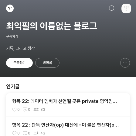
검색하기
티스토리
최익필의 이름없는 블로그
구독자
1
기록, 그리고 생각
구독하기
방명록
신고하기 레이어
열기
인기글
항목 22: 데이터 멤버가 선언될 곳은 private 영역임을
명심하자
0
0
조회
83
항목 22 : 단독 연산자(op) 대신에 =이 붙은 연산자(op
=)를 사용하는 것이 좋을 때가 있다.
0
0
조회
43