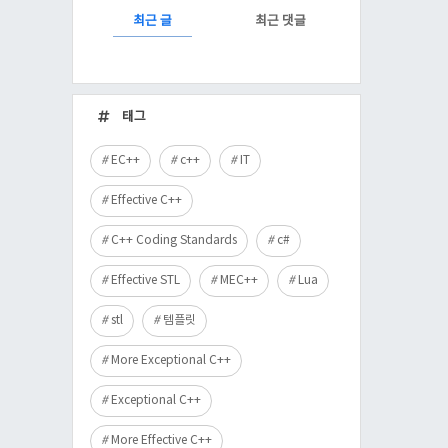
RECENTLY
최근 글
최근 댓글
최
근
태그
글
EC++
c++
IT
Effective C++
C++ Coding Standards
c#
Effective STL
MEC++
Lua
stl
템플릿
More Exceptional C++
Exceptional C++
More Effective C++