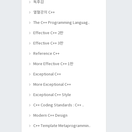
독후감
열혈강의 C++
The C++ Programming Languag..
Effective C++ 2판
Effective C++ 3판
Reference C++
More Effective C++ 1판
Exceptional C++
More Exceptional C++
Exceptional C++ Style
C++ Coding Standards : C++ ..
Modern C++ Design
C++ Template Metaprogrammin..