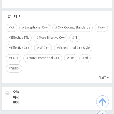
최
근
태그
글
c#
Exceptional C++
C++ Coding Standards
c++
Effective STL
More Effective C++
IT
Effective C++
MEC++
Exceptional C++ Style
EC++
More Exceptional C++
Lua
stl
템플릿
더보기+
VISITOR
오늘
어제
전체