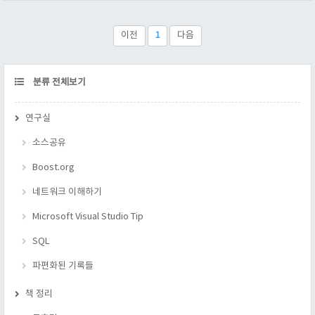
상에 정다면체는 5가지(정사면체, 정팔면체, 정이십면체, 정육면
체, 정십이면체) 종류 밖에 없다고 나와 있다. 우선 입체 도형이
되기 위해선 최소 면 3개가 합처져야 한다. 2. 왜 정다면체는 5가
이전
1
다음
지 종류 밖에..
CATEGORY
분류 전체보기
연구실
소스공유
Boost.org
네트워크 이해하기
Microsoft Visual Studio Tip
SQL
파편화된 기록들
책 정리