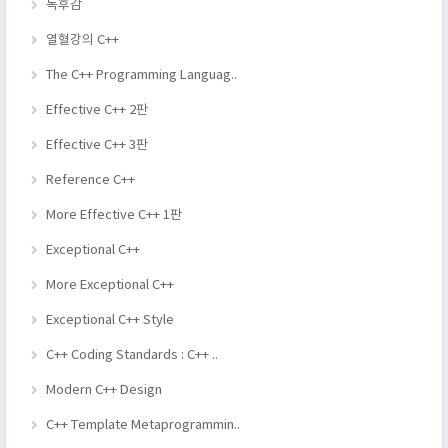
독후감
열혈강의 C++
The C++ Programming Languag..
Effective C++ 2판
Effective C++ 3판
Reference C++
More Effective C++ 1판
Exceptional C++
More Exceptional C++
Exceptional C++ Style
C++ Coding Standards : C++ ..
Modern C++ Design
C++ Template Metaprogrammin..