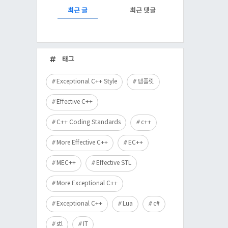
RECENTLY
최근 글
최근 댓글
최
근
태그
글
Exceptional C++ Style
템플릿
Effective C++
C++ Coding Standards
c++
More Effective C++
EC++
MEC++
Effective STL
More Exceptional C++
Exceptional C++
Lua
c#
stl
IT