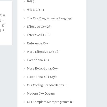
독후감
열혈강의 C++
 허브
The C++ Programming Languag..
 컴파
 함
Effective C++ 2판
하려
뿐이기
Effective C++ 3판
Reference C++
More Effective C++ 1판
Exceptional C++
More Exceptional C++
Exceptional C++ Style
C++ Coding Standards : C++ ..
Modern C++ Design
C++ Template Metaprogrammin..