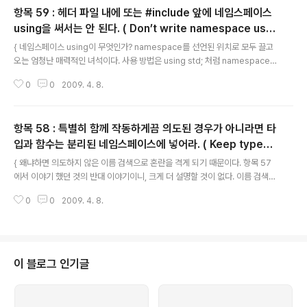
항목 59 : 헤더 파일 내에 또는 #include 앞에 네임스페이스
using을 써서는 안 된다. ( Don’t write namespace usin
글 내용
gs in a header file or before an #include. )
{ 네임스페이스 using이 무엇인가? namespace를 선언된 위치로 모두 끌고
오는 엄청난 매력적인 녀석이다. 사용 방법은 using std; 처럼 namespace
를 지칭하면 된다. 이 매력적인 녀석이 왜 안되나? .. 너무 매력적이면 역시 근심
0
0
2009. 4. 8.
덩어리다. 앞에서 알짱거리는 매력적인 녀석을 항상 서로 차지하려고 다투는데
얼마나 골치 아프겠는가? (#include 앞) 예를 들어 줄 수 있는가? // s1.h 을 다
음과 같이 만든다. #pragma once #include namespace A { int f(doub
항목 58 : 특별히 함께 작동하게끔 의도된 경우가 아니라면 타
le) { std::cout
입과 함수는 분리된 네임스페이스에 넣어라. ( Keep types
글 내용
and functions in separate namespaces unless the
{ 왜냐하면 의도하지 않은 이름 검색으로 혼란을 격게 되기 때문이다. 항목 57
y’re specifically intended to work together. )
에서 이야기 했던 것의 반대 이야기이니, 크게 더 설명할 것이 없다. 이름 검색을
알게 되면, 함수의 호출이 머리속에 그려지기 때문에, 이상한 함수 호출이나 이
0
0
2009. 4. 8.
상한 에러메세지는 "이름 검색이 꼬였나?" 를 생각해 보면 된다. }
이 블로그 인기글