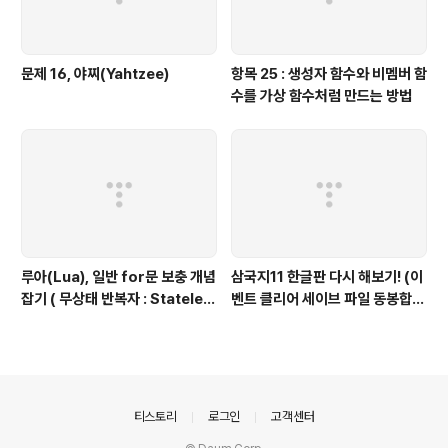
문제 16, 야찌(Yahtzee)
항목 25 : 생성자 함수와 비멤버 함
수를 가상 함수처럼 만드는 방법
루아(Lua), 일반 for문 보충 개념
삼국지11 한글판 다시 해보기! (이
잡기 ( 무상태 반복자 : Stateles
벤트 클리어 세이브 파일 동봉합니
s Iterators ) 편
다)
의안내
티스토리
로그인
고객센터