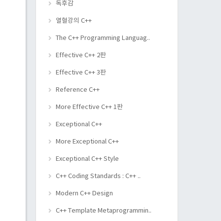
독후감
열혈강의 C++
The C++ Programming Languag..
Effective C++ 2판
Effective C++ 3판
Reference C++
More Effective C++ 1판
Exceptional C++
More Exceptional C++
Exceptional C++ Style
C++ Coding Standards : C++ ..
Modern C++ Design
C++ Template Metaprogrammin..