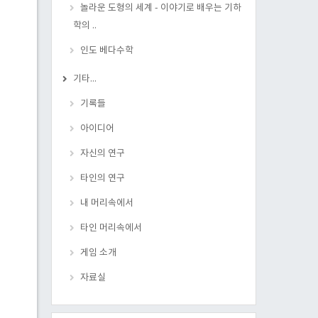
놀라운 도형의 세계 - 이야기로 배우는 기하
학의 ..
인도 베다수학
기타...
기록들
아이디어
자신의 연구
타인의 연구
내 머리속에서
타인 머리속에서
게임 소개
자료실