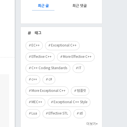
RECENTLY
최근 글
최근 댓글
최
근
태그
글
EC++
Exceptional C++
Effective C++
More Effective C++
C++ Coding Standards
IT
c++
c#
More Exceptional C++
템플릿
MEC++
Exceptional C++ Style
Lua
Effective STL
stl
더보기+