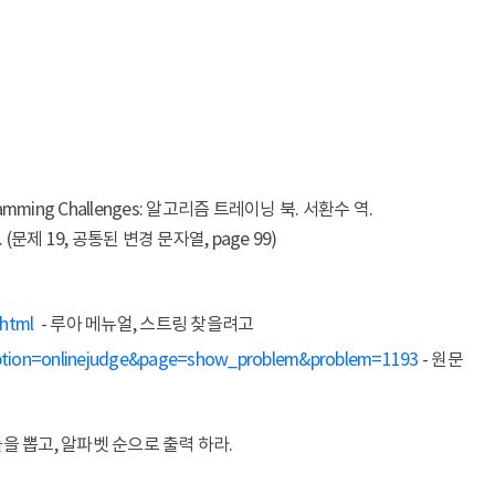
ming Challenges: 알고리즘 트레이닝 북. 서환수 역.
. (문제 19, 공통된 변경 문자열, page 99)
.html
- 루아 메뉴얼, 스트링 찾을려고
p?option=onlinejudge&page=show_problem&problem=1193
- 원문
들을 뽑고, 알파벳 순으로 출력 하라.