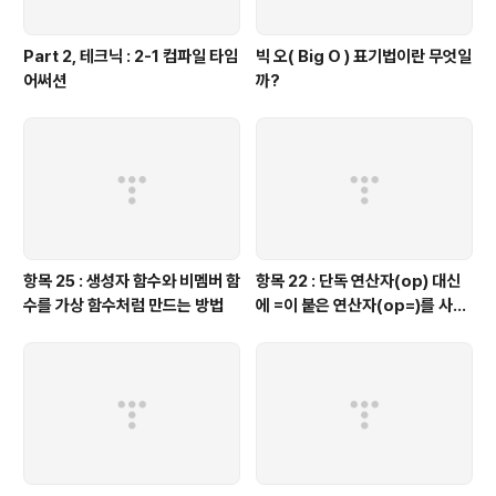
Part 2, 테크닉 : 2-1 컴파일 타임
빅 오( Big O ) 표기법이란 무엇일
어써션
까?
항목 25 : 생성자 함수와 비멤버 함
항목 22 : 단독 연산자(op) 대신
수를 가상 함수처럼 만드는 방법
에 =이 붙은 연산자(op=)를 사용
하는 것이 좋을 때가 있다.