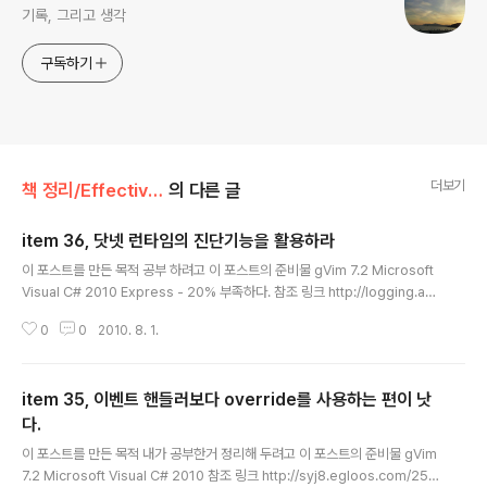
기록, 그리고 생각
구독하기
더보기
책 정리/Effective C#
의 다른 글
item 36, 닷넷 런타임의 진단기능을 활용하라
글 내용
이 포스트를 만든 목적 공부 하려고 이 포스트의 준비물 gVim 7.2 Microsoft
Visual C# 2010 Express - 20% 부족하다. 참조 링크 http://logging.ap
ache.org/log4net/ - 아파치 진영의 log4net 싸이트 http://www.yunso
0
0
2010. 8. 1.
bi.com/blog/299 - 좋은 정보가 많은 서비의 다락방 블로그 에, 전반적인 배
경 지식이 잘 나와 있다. http://loveev.tistory.com/15 - 간단한 사용법이
나와 있다. 참조 서적 Effective C# 내용 닷넷 런타임 진단 기능이 무엇인가?
item 35, 이벤트 핸들러보다 override를 사용하는 편이 낫
쉽게 말해서, 프로그램 행동 흔적을 남기는 기능을 뜻한다. 이것은 로그라고 불
린다. 로그를 남기는게 왜 중요한가? 살다보면 꼭 의도한 데로 살아가..
다.
글 내용
이 포스트를 만든 목적 내가 공부한거 정리해 두려고 이 포스트의 준비물 gVim
7.2 Microsoft Visual C# 2010 참조 링크 http://syj8.egloos.com/256