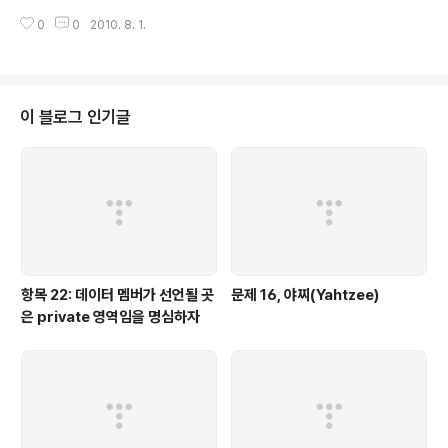
8500 참조 서적 Effective C# 내용 이벤트 핸들러는 무엇이고, override는
0
0
2010. 8. 1.
무엇인가? 이벤트 핸들러는 콜백 함수를 받아 주는 변수를 뜻한다. override
는 이벤트 함수가 가상 함수 이므로, 이벤트 함수를 override 한 것을 말한다.
왜 override가 이벤트 핸들러 보다 더 좋은가? 책에는 더 좋다고 표현하지만,
상황에 따라서 다르다. 더군다나 override 함수를 이용하는 것보다 나는 오히
려 이벤트 핸들러가 더 좋다. 왜냐하면 분해와 재결합이 더 쉽기 때문이다. 그 예
이 블로그 인기글
로 Microsof..
항목 22: 데이터 멤버가 선언될 곳
문제 16, 야찌(Yahtzee)
은 private 영역임을 명심하자