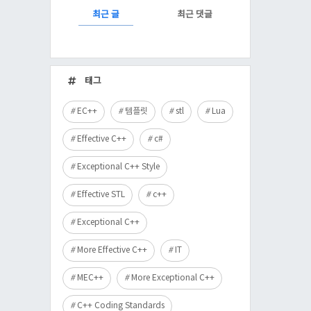
RECENTLY
최근 글
최근 댓글
최
근
태그
글
EC++
템플릿
stl
Lua
Effective C++
c#
Exceptional C++ Style
Effective STL
c++
Exceptional C++
More Effective C++
IT
MEC++
More Exceptional C++
C++ Coding Standards