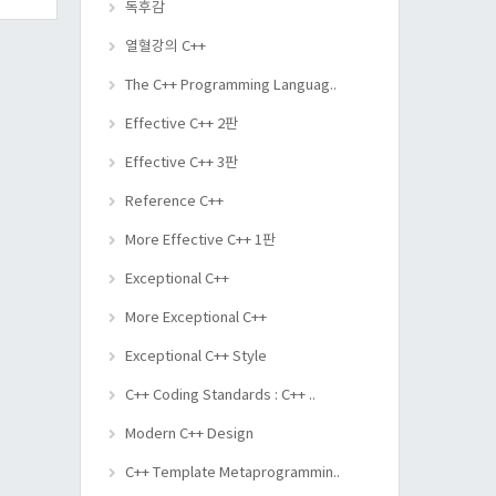
독후감
열혈강의 C++
The C++ Programming Languag..
Effective C++ 2판
Effective C++ 3판
Reference C++
More Effective C++ 1판
Exceptional C++
More Exceptional C++
Exceptional C++ Style
C++ Coding Standards : C++ ..
Modern C++ Design
C++ Template Metaprogrammin..