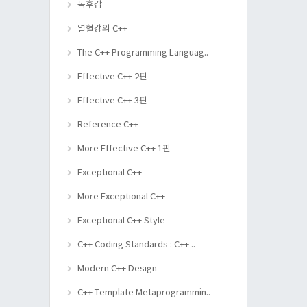
독후감
열혈강의 C++
The C++ Programming Languag..
Effective C++ 2판
Effective C++ 3판
Reference C++
More Effective C++ 1판
Exceptional C++
More Exceptional C++
Exceptional C++ Style
C++ Coding Standards : C++ ..
Modern C++ Design
C++ Template Metaprogrammin..