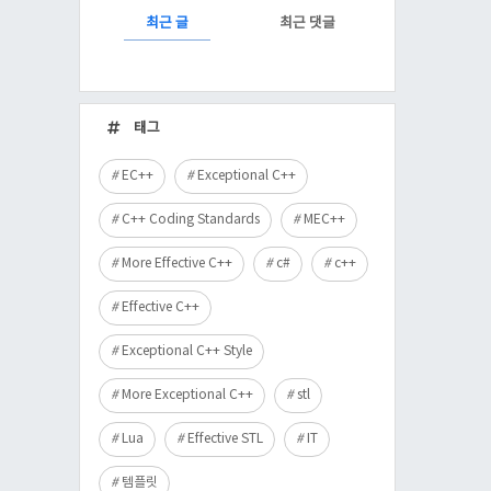
RECENTLY
최근 글
최근 댓글
최
근
태그
글
EC++
Exceptional C++
C++ Coding Standards
MEC++
More Effective C++
c#
c++
Effective C++
Exceptional C++ Style
More Exceptional C++
stl
Lua
Effective STL
IT
템플릿