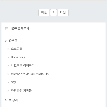
"포함 모형"이 뜻하는 바는 무엇인가? ... 부스트의 hpp 같은 녀석
들이랄까? 헤더 파일에 정의도 다 포함된 녀석들을 뜻한다. 대표
적인 예로 stl 을 들 수 있겠다. 2 ) 템플릿의 "분리 모형"이 뜻하는
이전
1
다음
바는 무엇인가? .h 와 .cpp 로 헤더파일과 정의 부분을 나누어
서,..
CATEGORY
분류 전체보기
연구실
소스공유
Boost.org
네트워크 이해하기
Microsoft Visual Studio Tip
SQL
파편화된 기록들
책 정리