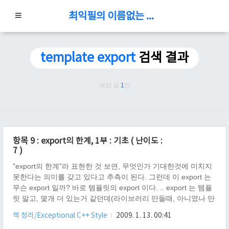
최익필의 이름없는 블로그
template export
검색 결과
해당 글
1
건
항목 9 : export의 한계, 1부 : 기초 ( 난이도 :
7 )
"export의 한계"라 표현한 것 보면, 무엇인가 기대한것에 미치지
못한다는 의미를 갖고 있다고 추측이 된다. 그런데 이 export 는
무슨 export 일까? 바로 템플릿의 export 이다. .. export 는 템플
릿 말고, 몇개 더 있는거 같던데(라이브러리 만들때, 아니였나 만
들어 본적이 없어서..), 이번 항목은 "템플릿의 export 함계"라고
책 정리/Exceptional C++ Style
2009. 1. 13. 00:41
말해도 좋을 듯 싶다. 질문으로 논쟁을 유도해 보자. 1 ) 템플릿의