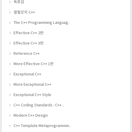
독후감
열혈강의 C++
The C++ Programming Languag..
Effective C++ 2판
Effective C++ 3판
Reference C++
More Effective C++ 1판
Exceptional C++
More Exceptional C++
Exceptional C++ Style
C++ Coding Standards : C++ ..
Modern C++ Design
C++ Template Metaprogrammin..