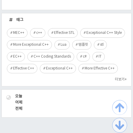
최
근
태그
글
MEC++
c++
Effective STL
Exceptional C++ Style
More Exceptional C++
Lua
템플릿
stl
EC++
C++ Coding Standards
c#
IT
Effective C++
Exceptional C++
More Effective C++
더보기+
VISITOR
오늘
어제
전체