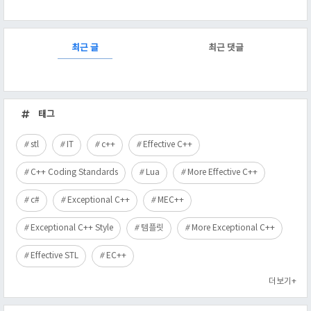
RECENTLY
최근 글
최근 댓글
최
근
태그
글
stl
IT
c++
Effective C++
C++ Coding Standards
Lua
More Effective C++
c#
Exceptional C++
MEC++
Exceptional C++ Style
템플릿
More Exceptional C++
Effective STL
EC++
더보기+