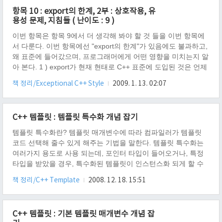
의미가 더 있었다. 바로 "이것은 타입이다" 라고 알려 주는 의미
항목 10 : export의 한계, 2부 : 상호작용, 유
이다. "이것은 타입이다"라는 의미가 왜 필요한가? 만약, 템플릿
용성 문제, 지침들 ( 난이도 : 9 )
파라미터가 클래스일 떄, 그 내부 타입이, "타입" 이라고 일러주
지 않는 다면, 컴파일러가 에러를 벹어..
이번 항목은 항목 9에서 더 생각해 봐야 할 것 들을 이번 항목에
서 다룬다. 이번 항목에선 "export의 한계"가 있음에도 불과하고,
왜 표준에 들어갔으며, 프로그래머에게 어떤 영향을 미치는지 알
아 본다. 1 ) export가 현재 현태로 C++ 표준에 도입된 것은 언제
이며, 처음으로 구현된 적은 언제인가? 템플릿에 관한 역사 1988
책 정리/Exceptional C++ Style
2009. 1. 13. 02:07
년 10월, 비야네 스트롭스트룹이 초기 C++ 템플릿 설계를 발표
1990년, 마거릿 엘리스(Margaret Ellis)와 비야네 스트롭스트룹
은 "The Annotated C++ Reference Manual"을 출판하였고, 거기
C++ 템플릿 : 템플릿 특수화 개념 잡기
에 템플릿의 전체 명세와 설명을 포함시켰다. 1994년, Stepanov
가 STL을 위원회에 제시했다. 1995년, STL은 표준안으로 채용
템플릿 특수화란? 템플릿 매개변수에 따라 컴파일러가 템플릿
되었..
코드 선택해 줄수 있게 해주는 기법을 말한다. 템플릿 특수화는
여러가지 용도로 사용 되는데, 포인터 타입이 들어오거나, 특정
타입을 받았을 경우, 특수화된 템플릿이 인스턴스화 되게 할 수
있다. 굳이 비교를 하자면, C 언어의 if 문 같은 녀석이다. (메타
책 정리/C++ Template
2008. 12. 18. 15:51
프로그래밍에선 이 특수화를 감칠맛 나게 응용한다.) 템플릿 특
수화를 어떻게 만드나? 예제코드를 보자. #include // 일반 클래
스 템플릿 template class ikpil { public: ikpil() { using
C++ 템플릿 : 기본 템플릿 매개변수 개념 잡
namespace std; cout