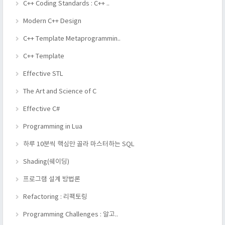
C++ Coding Standards : C++ ..
Modern C++ Design
C++ Template Metaprogrammin..
C++ Template
Effective STL
The Art and Science of C
Effective C#
Programming in Lua
하루 10분씩 핵심만 골라 마스터하는 SQL
Shading(쉐이딩)
프로그램 설계 방법론
Refactoring : 리팩토링
Programming Challenges : 알고..