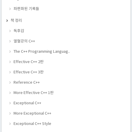
파편화된 기록들
책 정리
독후감
열혈강의 C++
The C++ Programming Languag..
Effective C++ 2판
Effective C++ 3판
Reference C++
More Effective C++ 1판
Exceptional C++
More Exceptional C++
Exceptional C++ Style