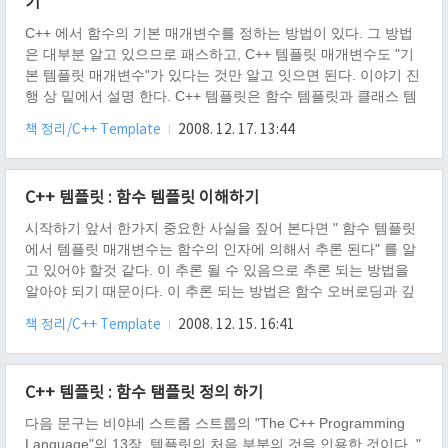
기
C++ 에서 함수의 기본 매개변수를 정하는 방법이 있다. 그 방법
은 대부분 알고 있으므로 패스하고, C++ 템플릿 매개변수도 "기
본 템플릿 매개변수"가 있다는 것만 알고 잇으면 된다. 이야기 진
행 상 밑에서 설명 한다. C++ 템플릿은 함수 템플릿과 클래스 템
플릿, 이 두개에서 템플릿을 구사 할 수 있는데, 기본 템플릿 매개
책 정리/C++ Template
2008. 12. 17. 13:44
변수는 클래스 템플릿에서만 적용이 된다. 어떻게 기본 템플릿
매개변수를 사용 할 수 잇는가? 예제코드 template class
DefaultTemplateParameter { }; 그 사용 방법은 C++ 함수와 똑같
C++ 템플릿 : 함수 템플릿 이해하기
다. 이렇게 만든 클래스 템플릿의 경우, C++ 함수 기본 매개변수
와 같이, 생략되어서 사용 될 경우, 기본적으로 정해준 매개변수
시작하기 앞서 한가지 중요한 사실을 짚어 본다면 " 함수 템플릿
에 의하여 초기화가 이루어 진다. 총평 따..
에서 템플릿 매개변수는 함수의 인자에 의해서 추론 된다" 를 알
고 있어야 할것 같다. 이 추론 될 수 있음으로 추론 되는 방법을
알아야 되기 때문이다. 이 추론 되는 방법은 함수 오버로딩과 깊
은 연관이 있으며, 어떤 함수를 호출할지도 판별하게 되기 때문
책 정리/C++ Template
2008. 12. 15. 16:41
이다. 우선 컴파일러는 함수 호출 문을 보고, 템플릿 매개변수와
매칭을 시키는데, 이때 함수의 인자가 함수의 템플릿 매개변수를
모두 사용 할 때, 인자를 템플릿 매개변수로써 판별 할 수 있다.
C++ 템플릿 : 함수 탬플릿 정의 하기
만약 템플릿 매개변수를 함수의 인자로 모두 사용 하지 않는 다
면, 명시적으로 에 넣어 주어야만 한다. 이 함수 템플릿과 클래스
다음 문구는 비야네 스트롭 스트룹의 "The C++ Programming
템플릿의 큰 차이는 바로 이 추론에 있다. 함수 템플릿은 인자로
Language"의 13장, 템플릿의 처음 부분의 것을 인용한 것이다. "