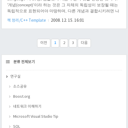
추론하여, 템..
'개념(concept)'이라 하는 것은 그 자체의 독립성이 보장될 때는
독립적으로 표현되어야 마땅하며, 다른 개념과 결합시키려면 나
음대로의 합당한 이유가 있어야 한다. 이것은 원칙이며, 이 것이
책 정리/C++ Template
2008. 12. 15. 16:01
깨진다면, 이상한 개념들의 뭉치와 불필요한 의존구조만이 난무
한 산업폐기물만이 하나 더 추가 될 뿐이다. " 또한 다음과 같이
마무리 한다. " 독립과 결합, 이 두 가지를 어떻게 선택하든지 둘
중 하나라도 지키지 않으면, 소프트웨어 구성에 필요한 구성요소
이전
1
2
3
다음
를 선택하는 데 있어서 상당 부분의 융통성을 잃게 된다는 것을
확실하다. C++ 에는 이런 문제에 대한 해결책을 가..
CATEGORY
분류 전체보기
연구실
소스공유
Boost.org
네트워크 이해하기
Microsoft Visual Studio Tip
SQL