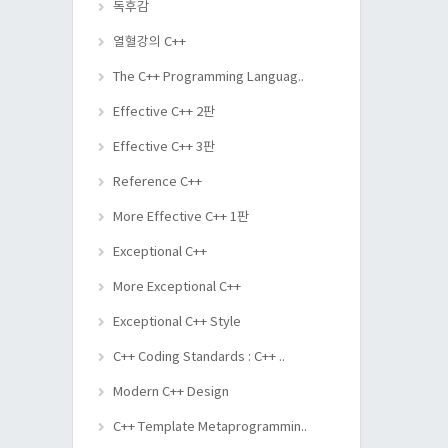
독후감
열혈강의 C++
The C++ Programming Languag..
Effective C++ 2판
Effective C++ 3판
Reference C++
More Effective C++ 1판
Exceptional C++
More Exceptional C++
Exceptional C++ Style
C++ Coding Standards : C++ ..
Modern C++ Design
C++ Template Metaprogrammin..