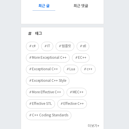
RECENTLY
최근 글
최근 댓글
최
근
태그
글
c#
IT
템플릿
stl
More Exceptional C++
EC++
Exceptional C++
Lua
c++
Exceptional C++ Style
More Effective C++
MEC++
Effective STL
Effective C++
C++ Coding Standards
더보기+