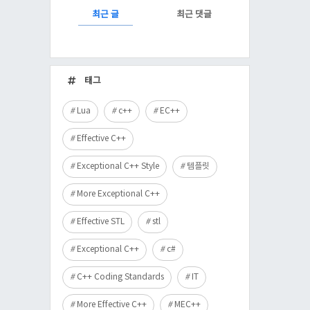
RECENTLY
최근 글
최근 댓글
최
근
태그
글
Lua
c++
EC++
Effective C++
Exceptional C++ Style
템플릿
More Exceptional C++
Effective STL
stl
Exceptional C++
c#
C++ Coding Standards
IT
More Effective C++
MEC++