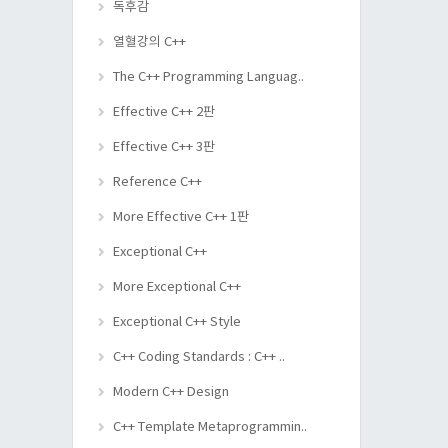
독후감
열혈강의 C++
The C++ Programming Languag..
Effective C++ 2판
Effective C++ 3판
Reference C++
More Effective C++ 1판
Exceptional C++
More Exceptional C++
Exceptional C++ Style
C++ Coding Standards : C++ ..
Modern C++ Design
C++ Template Metaprogrammin..