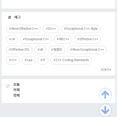
최
근
태그
글
More Effective C++
EC++
Exceptional C++ Style
c#
Exceptional C++
MEC++
Effective C++
Effective STL
stl
템플릿
More Exceptional C++
c++
Lua
IT
C++ Coding Standards
더보기+
VISITOR
오늘
어제
전체