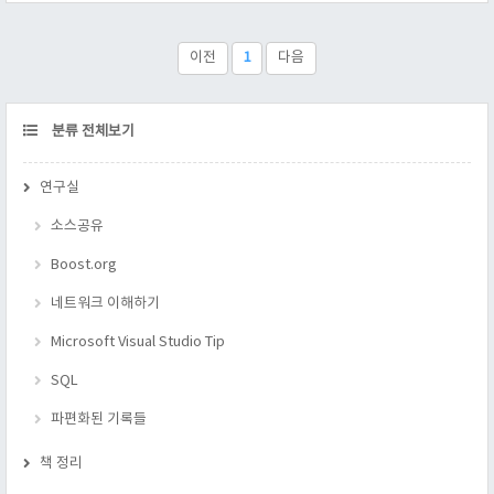
size_t n ); public: char *buf_;// 버퍼 size_t len_;// 버퍼의 길이
size_t used_;// 실제로 사용된 char의 수 unsigne..
이전
1
다음
CATEGORY
분류 전체보기
연구실
소스공유
Boost.org
네트워크 이해하기
Microsoft Visual Studio Tip
SQL
파편화된 기록들
책 정리