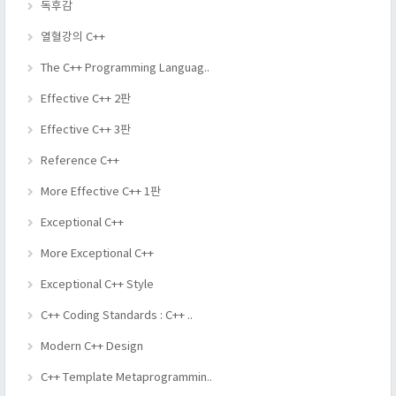
독후감
열혈강의 C++
The C++ Programming Languag..
Effective C++ 2판
Effective C++ 3판
Reference C++
More Effective C++ 1판
Exceptional C++
More Exceptional C++
Exceptional C++ Style
C++ Coding Standards : C++ ..
Modern C++ Design
C++ Template Metaprogrammin..