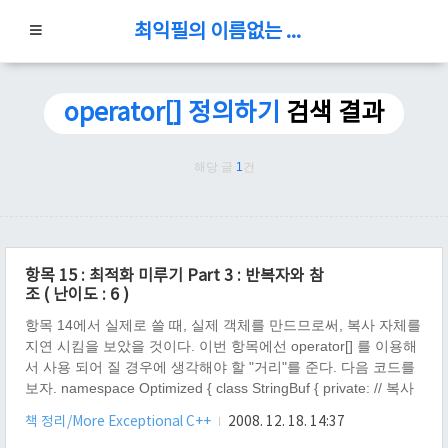
최익필의 이름없는 블로그
operator[] 정의하기
검색 결과
해당 글
1
건
항목 15 : 최적화 미루기 Part 3 : 반복자와 참
조 ( 난이도 : 6 )
항목 14에서 실제로 쓸 때, 실제 객체를 만드므로써, 복사 자체를
지연 시킴을 보았을 것이다. 이번 항목에선 operator[] 를 이용해
서 사용 되어 질 경우에 생각해야 할 "거리"를 준다. 다음 코드를
보자. namespace Optimized { class StringBuf { private: // 복사
방지 StringBuf( const StringBuf& ); StringBuf& operator=( const
책 정리/More Exceptional C++
2008. 12. 18. 14:37
StringBuf& ); public: StringBuf(); ~StringBuf(); void Reserve(