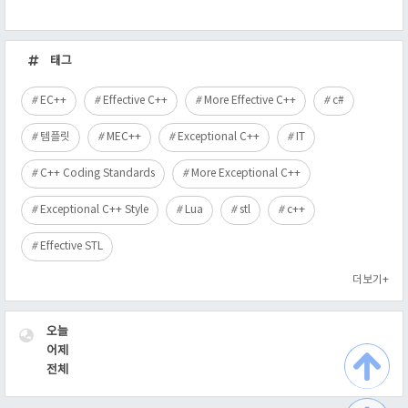
최
근
태그
글
EC++
Effective C++
More Effective C++
c#
템플릿
MEC++
Exceptional C++
IT
C++ Coding Standards
More Exceptional C++
Exceptional C++ Style
Lua
stl
c++
Effective STL
더보기+
VISITOR
오늘
어제
전체