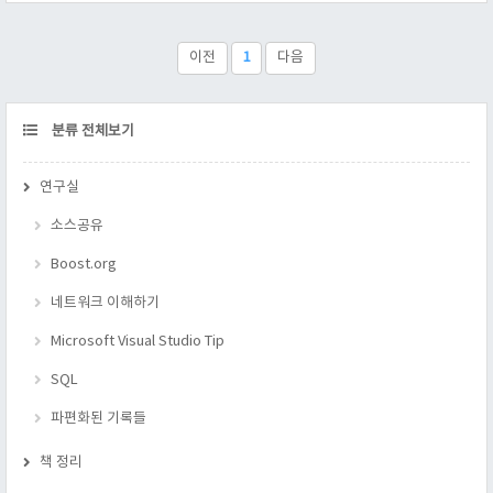
러는 템플릿 코드를 깨워주고, 문법 검사도 해준다. 즉, 인스턴스
화는 "깨어난 코드" 로 봐도 무방하다. 블로브(blob) : 클래스가
멤버함수나 멤버 값들을 가지고 있을 때, 블로브 라고 한다. 메타
이전
1
다음
자료(metadata) : C++ Template 에서 매개변..
CATEGORY
분류 전체보기
연구실
소스공유
Boost.org
네트워크 이해하기
Microsoft Visual Studio Tip
SQL
파편화된 기록들
책 정리