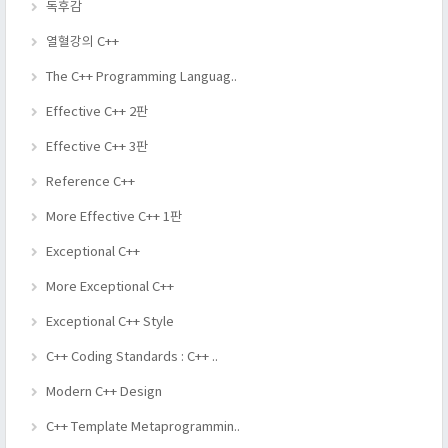
독후감
열혈강의 C++
The C++ Programming Languag..
Effective C++ 2판
Effective C++ 3판
Reference C++
More Effective C++ 1판
Exceptional C++
More Exceptional C++
Exceptional C++ Style
C++ Coding Standards : C++ ..
Modern C++ Design
C++ Template Metaprogrammin..