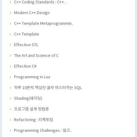
C++ Coding Standards : C++ ..
Modern C++ Design
C++ Template Metaprogrammin..
C++ Template
Effective STL
The Art and Science of C
Effective C#
Programming in Lua
하루 10분씩 핵심만 골라 마스터하는 SQL
Shading(쉐이딩)
프로그램 설계 방법론
Refactoring : 리팩토링
Programming Challenges : 알고..