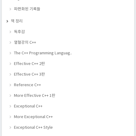
파편화된 기록들
책 정리
독후감
열혈강의 C++
The C++ Programming Languag..
Effective C++ 2판
Effective C++ 3판
Reference C++
More Effective C++ 1판
Exceptional C++
More Exceptional C++
Exceptional C++ Style