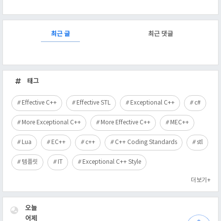
RECENTLY
최근 글
최근 댓글
최
근
태그
글
Effective C++
Effective STL
Exceptional C++
c#
More Exceptional C++
More Effective C++
MEC++
Lua
EC++
c++
C++ Coding Standards
stl
템플릿
IT
Exceptional C++ Style
더보기+
VISITOR
오늘
어제