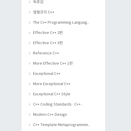
독후감
열혈강의 C++
The C++ Programming Languag..
Effective C++ 2판
Effective C++ 3판
Reference C++
More Effective C++ 1판
Exceptional C++
More Exceptional C++
Exceptional C++ Style
C++ Coding Standards : C++ ..
Modern C++ Design
C++ Template Metaprogrammin..