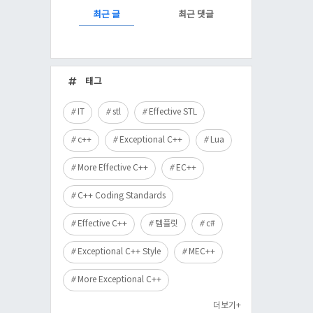
RECENTLY
최근 글
최근 댓글
최
근
태그
글
IT
stl
Effective STL
c++
Exceptional C++
Lua
More Effective C++
EC++
C++ Coding Standards
Effective C++
템플릿
c#
Exceptional C++ Style
MEC++
More Exceptional C++
더보기+