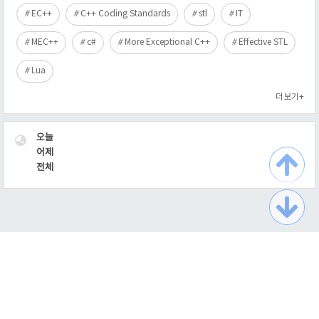
EC++
C++ Coding Standards
stl
IT
MEC++
c#
More Exceptional C++
Effective STL
Lua
더보기+
VISITOR
오늘
어제
전체
TistoryWhaleSkin3.2
Copyright ©
최익필의 이름없는 블로그
All rights reserved.