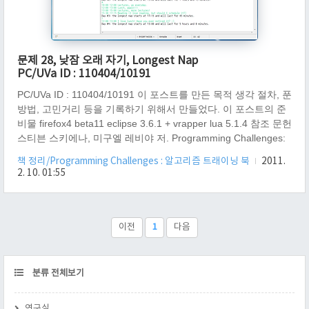
문제 28, 낮잠 오래 자기, Longest Nap
PC/UVa ID : 110404/10191
PC/UVa ID : 110404/10191 이 포스트를 만든 목적 생각 절차, 푼
방법, 고민거리 등을 기록하기 위해서 만들었다. 이 포스트의 준
비물 firefox4 beta11 eclipse 3.6.1 + vrapper lua 5.1.4 참조 문헌
스티븐 스키에나, 미구엘 레비야 저. Programming Challenges:
알고리즘 트레이닝 북. 서환수 역. Springer. 한빛미디어 초판 2
책 정리/Programming Challenges : 알고리즘 트래이닝 북
2011.
쇄 2004.12.05. (문제 28 낮잠 오래 자기, Longest Nap, page
2. 10. 01:55
123) 참고 링크
http://icpcres.ecs.baylor.edu/onlinejudge/external/101/10191.html
- 원문 http://cherrykyun.tistory.com/463 http://..
이전
1
다음
CATEGORY
분류 전체보기
연구실