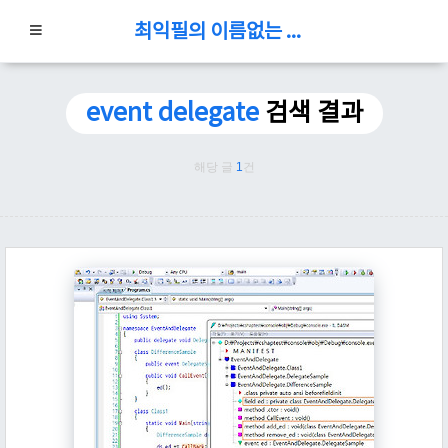
최익필의 이름없는 블로그
event delegate
검색 결과
해당 글
1
건