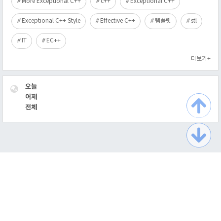
More Exceptional C++
c++
Exceptional C++
Exceptional C++ Style
Effective C++
템플릿
stl
IT
EC++
더보기+
VISITOR
오늘
어제
전체
TistoryWhaleSkin3.2
Copyright ©
최익필의 이름없는 블로그
All rights reserved.