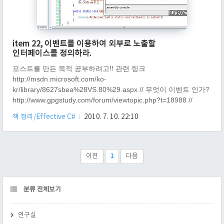
item 22, 이벤트를 이용하여 외부로 노출할
인터페이스를 정의하라.
포스트를 만든 목적 공부하려고!! 관련 링크
http://msdn.microsoft.com/ko-
kr/library/8627sbea%28VS.80%29.aspx // 무엇이 이벤트 인가?
http://www.gpgstudy.com/forum/viewtopic.php?t=18988 //
Event, Delegate 차이점
책 정리/Effective C#
2010. 7. 10. 22:10
http://blog.naver.com/silent1002/10086120655 // Event,
Delegate 차이점 내용 delegate과 event는 사실 전혀 다른 것인
데, 사용상 무척 혼동을 준다. delegate는 type 이고, event는 속
성이다. 즉, int == delegate 이고 virtual == event 이다. event 는
이전
1
다음
delegate에 특정한 속성을 ..
CATEGORY
분류 전체보기
연구실