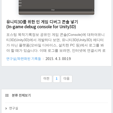
유니티3D를 위한 인 게임 디버그 콘솔 넣기
(In-game debug console for Unity3D)
포스팅 목적기록정보 공유인 게임 콘솔(Console)에 대하여유니
티3D(Unity3D)에서 개발하다 보면, 유니티3D(Unity3D) 에디터
가 아닌 플랫폼(모바일 디바이스, 설치한 PC 등)에서 로그를 봐
야 할 때가 있습니다. 이때 로그를 보려면, 인터넷에 연결시켜 로
그를 보내거나 해당 PC에 가서 로그 파일을 열어봐야 합니다. 이
연구실/파편화된 기록들
2015. 4. 3. 00:19
러한 절차는 간단히 로그만 확인하려 해도, 매우 귀찮은 작업이
되어, 개발 의욕을 떨어뜨릴 수 있습니다.그래서 유니티
3D(Unity3D) 에디터가 아닌 플랫폼에서 게임 플레이 도중 로그
를 확인하는 간편한 방법이 있어야 합니다. 그 방법 중 제가 제일
이전
1
다음
좋아 하는 방법이 게임씬에 콘솔(Console)이 같이 보이게 하는
방법입니다. 하지만 유니티3D(Unity3D) 에서 콘솔(Co..
CATEGORY
분류 전체보기
연구실