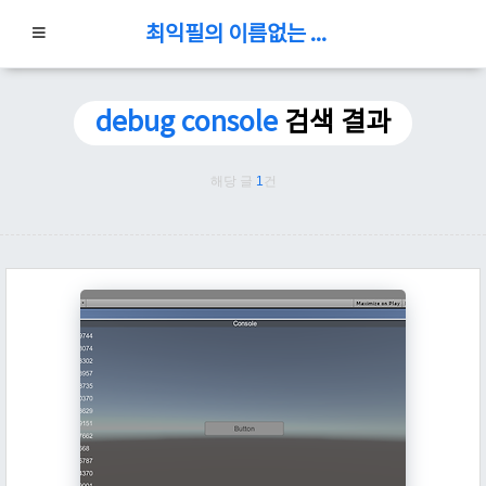
최익필의 이름없는 블로그
debug console
검색 결과
해당 글
1
건