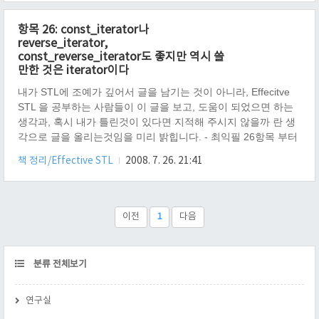
reverse_iterator → const_reverse_iterator 다시 정리 하자면, 1.
화살표 방향은 컴파일러에 의해서 암시적으로 바뀐다.(안그런 컴
항목 26: const_iterator나
파일러도 있으니 해결방법은 26항목) 2. base() 는 함수이고, 명
reverse_iterator,
시적으로 사용자가 호출해야지만, 변환이 가능하다는 것..
const_reverse_iterator도 좋지만 역시 쓸
만한 것은 iterator이다
내가 STL에 조예가 깊어서 글을 남기는 것이 아니라, Effecitve
STL 을 공부하는 사람들이 이 글을 보고, 도움이 되었으면 하는
생각과, 혹시 내가 틀린것이 있다면 지적해 주시지 않을까 란 생
각으로 글을 올리는것임을 미리 밝힙니다. - 최익필 26항목 부터
반복자에 대한 이야기를 진행 한다. 반복자란 말을 딱 들으면 뭐
책 정리/Effective STL
2008. 7. 26. 21:41
지.. 란 생각을 한다. 뭐야 도데체? 반복자라 하면 잘 모르겠고
iterators 라고 하면 아~ 하고 느낌이 팍팍 올 것이다. iterators 에
는 iterator ,const_iterator, reverse_iterator.
const_reverse_iterator 처럼 4가지 종류의 iterators가 있는데,
이전
1
다음
왜 4개나 있고, 어떤 관계이며, 변환이 가능한지, 알고리즘..
CATEGORY
분류 전체보기
연구실