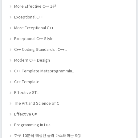
More Effective C++ 1판
Exceptional C++
More Exceptional C++
Exceptional C++ Style
C++ Coding Standards : C++ ..
Modern C++ Design
C++ Template Metaprogrammin..
C++ Template
Effective STL
The Art and Science of C
Effective C#
Programming in Lua
하루 10분씩 핵심만 골라 마스터하는 SQL