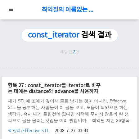
최익필의 이름없는 블로그
const_iterator
검색 결과
해당 글
2
건
항목 27 : const_iterator를 iterator로 바꾸
는 데에는 distance와 advance를 사용하자.
내가 STL에 조예가 깊어서 글을 남기는 것이 아니라, Effecitve
STL 을 공부하는 사람들이 이 글을 보고, 도움이 되었으면 하는
생각과, 혹시 내가 틀린것이 있다면 지적해 주시지 않을까 란 생
각으로 글을 올리는것임을 미리 밝힙니다. - 최익필 저번 26항목
에서 각 iterator 간의 변환 과정을 그림(?) 으로 보여 주었었다.
책 정리/Effective STL
2008. 7. 27. 03:43
const_iterator ↗ ↖ iterator ↖ base() ↘↖base() ↖