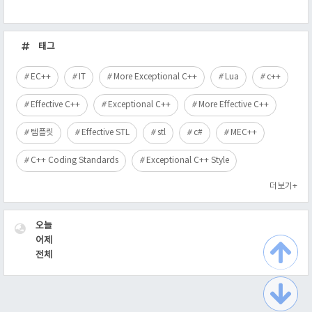
최
근
태그
글
EC++
IT
More Exceptional C++
Lua
c++
Effective C++
Exceptional C++
More Effective C++
템플릿
Effective STL
stl
c#
MEC++
C++ Coding Standards
Exceptional C++ Style
더보기+
VISITOR
오늘
어제
전체