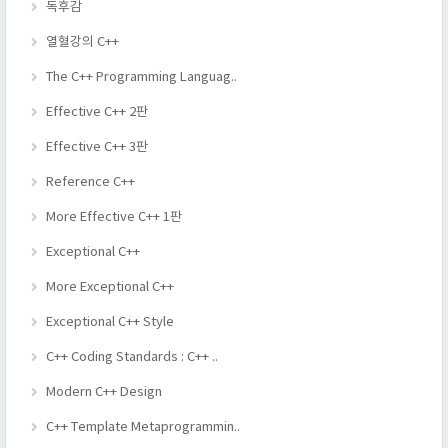
독후감
열혈강의 C++
The C++ Programming Languag..
Effective C++ 2판
Effective C++ 3판
Reference C++
More Effective C++ 1판
Exceptional C++
More Exceptional C++
Exceptional C++ Style
C++ Coding Standards : C++ ..
Modern C++ Design
C++ Template Metaprogrammin..