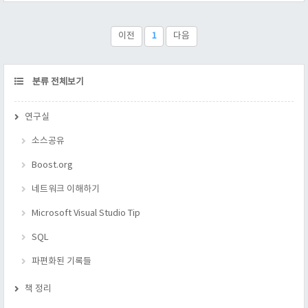
page(337 ~ 343) 비야네 스트롭스트룹 저. The C++
Programming Language. 곽용재 역. Addiston-Wesley. (주)피어
슨에듀케이션코리아. 초판 2쇄 2006.02.2..
이전
1
다음
CATEGORY
분류 전체보기
연구실
소스공유
Boost.org
네트워크 이해하기
Microsoft Visual Studio Tip
SQL
파편화된 기록들
책 정리