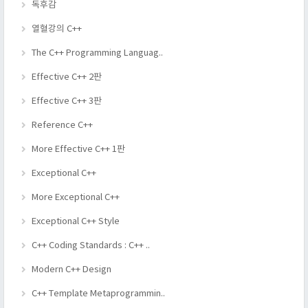
독후감
열혈강의 C++
The C++ Programming Languag..
Effective C++ 2판
Effective C++ 3판
Reference C++
More Effective C++ 1판
Exceptional C++
More Exceptional C++
Exceptional C++ Style
C++ Coding Standards : C++ ..
Modern C++ Design
C++ Template Metaprogrammin..