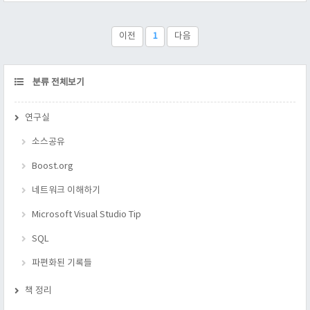
chunks_.size(); ++i) { delete chunks_[i]; chunks_[i] = NULL; }
chunks_.clear(); } ChunkGroup(std::size_t block_size,
unsigned char bloc..
이전
1
다음
CATEGORY
분류 전체보기
연구실
소스공유
Boost.org
네트워크 이해하기
Microsoft Visual Studio Tip
SQL
파편화된 기록들
책 정리