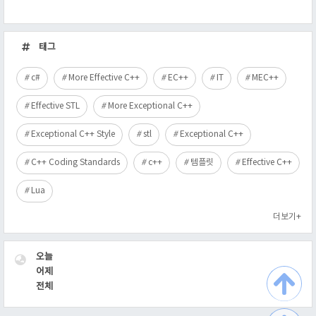
최
근
태그
글
c#
More Effective C++
EC++
IT
MEC++
Effective STL
More Exceptional C++
Exceptional C++ Style
stl
Exceptional C++
C++ Coding Standards
c++
템플릿
Effective C++
Lua
더보기+
VISITOR
오늘
어제
전체