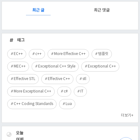
RECENTLY
최근 글
최근 댓글
최
근
태그
글
EC++
c++
More Effective C++
템플릿
MEC++
Exceptional C++ Style
Exceptional C++
Effective STL
Effective C++
stl
More Exceptional C++
c#
IT
C++ Coding Standards
Lua
더보기+
VISITOR
오늘
어제