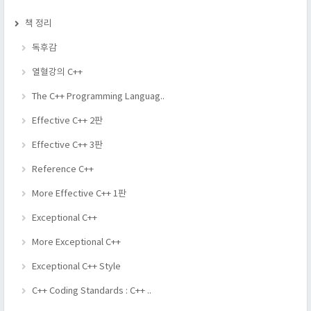
책 정리
독후감
열혈강의 C++
The C++ Programming Languag..
Effective C++ 2판
Effective C++ 3판
Reference C++
More Effective C++ 1판
Exceptional C++
More Exceptional C++
Exceptional C++ Style
C++ Coding Standards : C++ ..