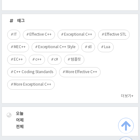
최
근
태그
글
IT
Effective C++
Exceptional C++
Effective STL
MEC++
Exceptional C++ Style
stl
Lua
EC++
c++
c#
템플릿
C++ Coding Standards
More Effective C++
More Exceptional C++
더보기+
VISITOR
오늘
어제
전체