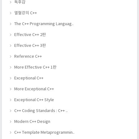
독후감
열혈강의 C++
The C++ Programming Languag..
Effective C++ 2판
Effective C++ 3판
Reference C++
More Effective C++ 1판
Exceptional C++
More Exceptional C++
Exceptional C++ Style
C++ Coding Standards : C++ ..
Modern C++ Design
C++ Template Metaprogrammin..