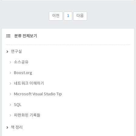
KEY 제약은 자동적으로 UNIQUE 제약이 따라간다. UNIQUE 는
한 테이블에 여러개를 지정할 수 있지만, PRIMARY KEY 제약은
오로지 1개 만 지정할 수 있다. 맛보기 코드 --
이전
1
다음
http://www.w3schools.com/sql/sql_unique.asp CREATE TABLE
Persons..
CATEGORY
분류 전체보기
연구실
소스공유
Boost.org
네트워크 이해하기
Microsoft Visual Studio Tip
SQL
파편화된 기록들
책 정리