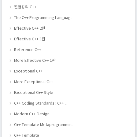
열혈강의 C++
The C++ Programming Languag..
Effective C++ 2판
Effective C++ 3판
Reference C++
More Effective C++ 1판
Exceptional C++
More Exceptional C++
Exceptional C++ Style
C++ Coding Standards : C++ ..
Modern C++ Design
C++ Template Metaprogrammin..
C++ Template