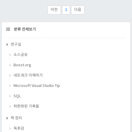
다는 것을 미리 밝힌다. 2.10.1 포인터 Traits의 구현 쉽게 말해서
포인터 형인지 확인하는 테크닉이다. 코드를 보면 한번에 알 수
이전
1
다음
있을 테니 코드를 적어 둔다. // 책의 소스를 조금 손 보았다. ikpil
#include #incl..
CATEGORY
분류 전체보기
연구실
소스공유
Boost.org
네트워크 이해하기
Microsoft Visual Studio Tip
SQL
파편화된 기록들
책 정리
독후감