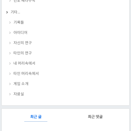
인도 베다수학
기타...
기록들
아이디어
자신의 연구
타인의 연구
내 머리속에서
타인 머리속에서
게임 소개
자료실
RECENTLY
최근 글
최근 댓글