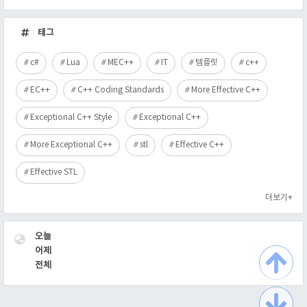
최
근
태그
글
c#
Lua
MEC++
IT
템플릿
c++
EC++
C++ Coding Standards
More Effective C++
Exceptional C++ Style
Exceptional C++
More Exceptional C++
stl
Effective C++
Effective STL
더보기+
VISITOR
오늘
어제
전체