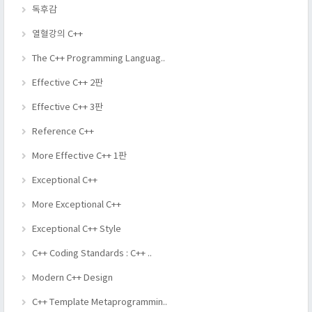
독후감
열혈강의 C++
The C++ Programming Languag..
Effective C++ 2판
Effective C++ 3판
Reference C++
More Effective C++ 1판
Exceptional C++
More Exceptional C++
Exceptional C++ Style
C++ Coding Standards : C++ ..
Modern C++ Design
C++ Template Metaprogrammin..