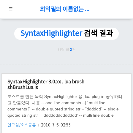
최익필의 이름없는 블로그
SyntaxHighlighter
검색 결과
해당 글
2
건
SyntaxHighlighter 3.0.xx , lua brush
shBrushLua.js
포스트를 만든 목적 SyntaxHighlighter 용, lua plug-in 공유하려
고 만들었다. 내용 -- one line comments --[[ multi line
comments ]] -- double quoted string str = "dddddd" -- single
quoted string str = 'dddddddddddddd' -- multi line double
quoted string str = "dddddddd \ ddddddddddddddd" -- multi
연구실/소스공유
2010. 7. 6. 02:55
line single quoted string str = 'dddddddd \ ddddddddddddddd'