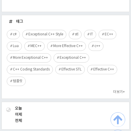
최
근
태그
글
c#
Exceptional C++ Style
stl
IT
EC++
Lua
MEC++
More Effective C++
c++
More Exceptional C++
Exceptional C++
C++ Coding Standards
Effective STL
Effective C++
템플릿
더보기+
VISITOR
오늘
어제
전체