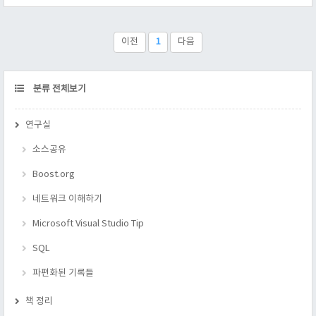
아까전에 했던 폴더 두개에 있는 모든 파일을 올린다. 4단계, 다
올렸다면 스킨 --> HTML/CSS 편집으로 이동 한다. 이 문구를 들
이 뭉친곳에 올려 둔다. skin.html 의 최상단 부분을 보면 된다. 아
이전
1
다음
래 그림 클릭 하면 자세하게 ..
CATEGORY
분류 전체보기
연구실
소스공유
Boost.org
네트워크 이해하기
Microsoft Visual Studio Tip
SQL
파편화된 기록들
책 정리