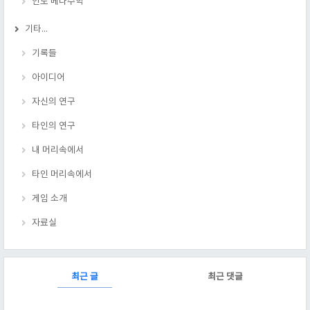
인도 베다수학
기타...
기록들
아이디어
자신의 연구
타인의 연구
내 머리속에서
타인 머리속에서
게임 소개
자료실
RECENTLY
최근 글
최근 댓글