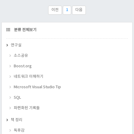
다. 내용 SQL CREATE DATABASE 란 무엇인가? DBMS에 새로
운 DB를 생성하는 명령어/문법 이다. 각 DB마다 해당 SQL이 먹
이전
1
다음
히지만, 세부 옵션을 지정하기..
CATEGORY
분류 전체보기
연구실
소스공유
Boost.org
네트워크 이해하기
Microsoft Visual Studio Tip
SQL
파편화된 기록들
책 정리
독후감