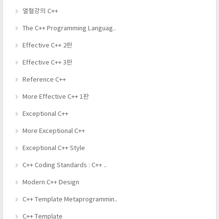
열혈강의 C++
The C++ Programming Languag..
Effective C++ 2판
Effective C++ 3판
Reference C++
More Effective C++ 1판
Exceptional C++
More Exceptional C++
Exceptional C++ Style
C++ Coding Standards : C++ ..
Modern C++ Design
C++ Template Metaprogrammin..
C++ Template