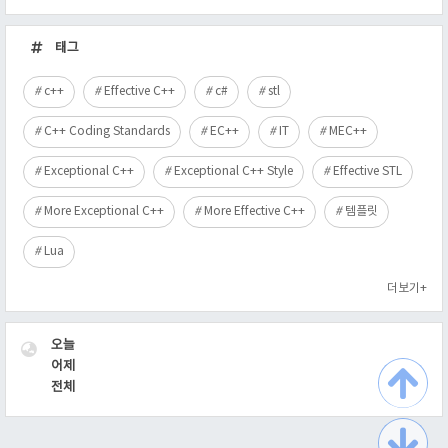
최
근
태그
글
c++
Effective C++
c#
stl
C++ Coding Standards
EC++
IT
MEC++
Exceptional C++
Exceptional C++ Style
Effective STL
More Exceptional C++
More Effective C++
템플릿
Lua
더보기+
VISITOR
오늘
어제
전체