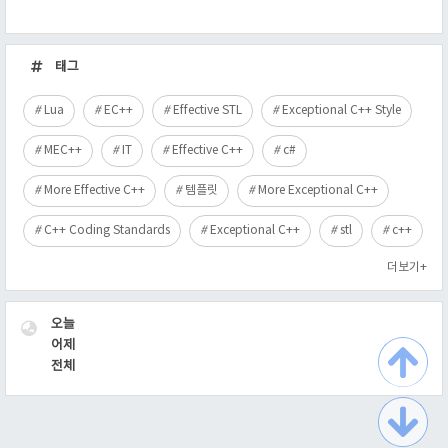
최
근
태그
글
Lua
EC++
Effective STL
Exceptional C++ Style
MEC++
IT
Effective C++
c#
More Effective C++
템플릿
More Exceptional C++
C++ Coding Standards
Exceptional C++
stl
c++
더보기+
VISITOR
오늘
어제
전체