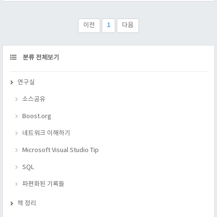
TABLE Syntax To add a column -- persons라는 테이블에 tel 칼
럼을 -- 가변문자열 20을 제한으로 추가한다. ALTER TABLE
persons ADD tel character varying(20) To d..
이전
1
다음
CATEGORY
분류 전체보기
연구실
소스공유
Boost.org
네트워크 이해하기
Microsoft Visual Studio Tip
SQL
파편화된 기록들
책 정리