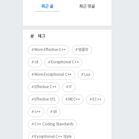
RECENTLY
최근 글
최근 댓글
최
근
태그
글
More Effective C++
템플릿
c#
Exceptional C++
More Exceptional C++
Lua
Effective C++
IT
Effective STL
MEC++
EC++
c++
stl
C++ Coding Standards
Exceptional C++ Style