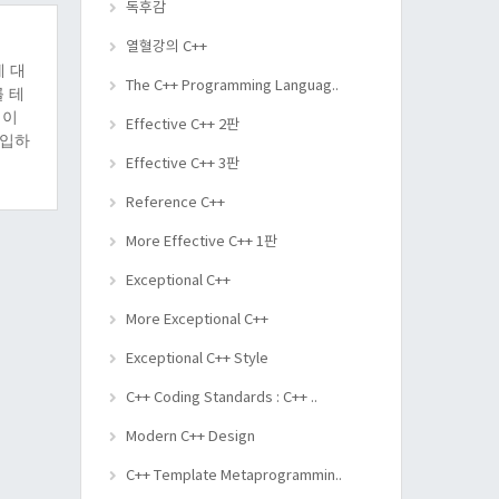
독후감
열혈강의 C++
에 대
The C++ Programming Languag..
를 테
법이
Effective C++ 2판
삽입하
Effective C++ 3판
Reference C++
More Effective C++ 1판
Exceptional C++
More Exceptional C++
Exceptional C++ Style
C++ Coding Standards : C++ ..
Modern C++ Design
C++ Template Metaprogrammin..