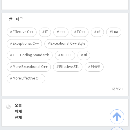
최
근
태그
글
Effective C++
IT
c++
EC++
c#
Lua
Exceptional C++
Exceptional C++ Style
C++ Coding Standards
MEC++
stl
More Exceptional C++
Effective STL
템플릿
More Effective C++
더보기+
VISITOR
오늘
어제
전체