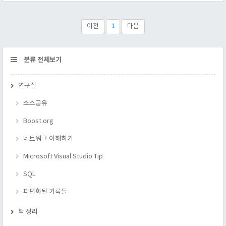
호출 된다고 할 수 있고, A는 B의 꼬리라고 할 수 있다. 즉 A는 B
의 꼬리 함수이며, B는 꼬리 함수A의 호출 함수라 부를 수 있다.
이것이 왜 중요한가? 루아에선 이 함수 꼬리 호출이 특별한 조건
이전
1
다음
이 만족하면, 스택 버퍼를 더 늘리지 않으면서 꼬리 함수를 잘라
버려 주기 때문에 중요하다. 다시 말하면 함수 ..
CATEGORY
분류 전체보기
연구실
소스공유
Boost.org
네트워크 이해하기
Microsoft Visual Studio Tip
SQL
파편화된 기록들
책 정리