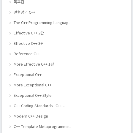
독후감
열혈강의 C++
The C++ Programming Languag..
Effective C++ 2판
Effective C++ 3판
Reference C++
More Effective C++ 1판
Exceptional C++
More Exceptional C++
Exceptional C++ Style
C++ Coding Standards : C++ ..
Modern C++ Design
C++ Template Metaprogrammin..