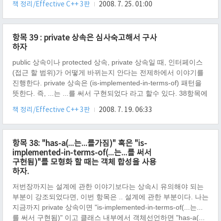
책 정리/Effective C++ 3판
2008. 7. 25. 01:00
지만, 지금까지 다중 상속을 해서 코딩한적은 없다. 왜냐하면, 일
단 설계단계 조차 난해하고, 조금 복잡해지는 경향이 있었다. 그
래서 스스로가 "지금 여기에 꼭 필요한가?" 란 질문에 항상 "지금
항목 39 : private 상속은 심사숙고해서 구사
은 아니오" 라고 답하곤 했기 때문이다. 이번 항목 40의 제목처럼
하자
"다중 상속은 심사숙고해서 사용하자" 로 이야기 하고 있다. 그렇
다면 나는 이런 생각을 하곤 한다. "왜!? 무엇 때문에!?"..
public 상속이나 protected 상속, private 상속일 때, 인터페이스
(접근 할 범위)가 어떻게 바뀌는지 안다는 전제하에서 이야기를
진행한다. private 상속은 (is-implemented-in-terms-of) 패턴을
뜻한다. 즉, ...는 ...를 써서 구현되었다 라고 할수 있다. 38항목에
자세하게 적어 두었으니 읽어 보면 도움이 될 듯 하다. 자 소스 코
책 정리/Effective C++ 3판
2008. 7. 19. 06:33
드가 있어야 이해가 될듯 하여, 소스코드를 포함한다. #include
class Ctest { protected: Ctest( ) : a( 1 ) { std::cout
항목 38: "has-a(...는...를가짐)" 혹은 "is-
implemented-in-terms-of(...는...를 써서
구현됨)"를 모형화 할 때는 객체 합성을 사용
하자.
저번장까지는 설계에 관한 이야기보다는 상속시 유의해야 되는
부분이 강조되었다면, 이번 항목은 .. 설계에 관한 부분이다. 나는
지금까지 private 상속이면 "is-implemented-in-terms-of(...는...
를 써서 구현됨)" 이고 클래스 내부에서 객체선언하면 "has-a(...