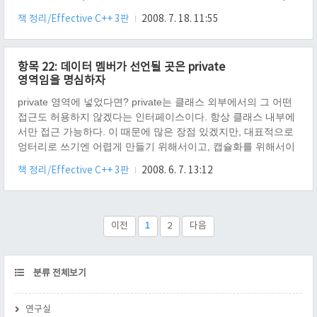
는...를가짐)" 이다 라고 이해했지만, 이것은 잘못된 이해이다. 각
책 정리/Effective C++ 3판
2008. 7. 18. 11:55
각은 추상화된 설계 패턴의 일부분이라는 것이다. 이 패턴 들은
객체 합성으로(.. 이라고 불리지만, 레이어링, 포함 통합 내장 으
로도 불린다)으로 만들수 있다는 것이다. 그렇다면 다시 제목을
항목 22: 데이터 멤버가 선언될 곳은 private
봐보자.. 항목 38: "has-a(...는...를가짐)" 혹은 "is-implemented-
영역임을 명심하자
in-terms-of(...는...를 써서 구현됨)"를 모형화 할 ..
private 영역에 넣었다면? private는 클래스 외부에서의 그 어떤
접근도 허용하지 않겠다는 인터페이스이다. 항상 클래스 내부에
서만 접근 가능하다. 이 때문에 많은 장점 있겠지만, 대표적으로
엉터리로 쓰기엔 어렵게 만들기 위해서이고, 캡슐화를 위해서이
다. 엉터리로 쓰기엔... 이부분은 항목 18에 설명을 했고, 캡술화
책 정리/Effective C++ 3판
2008. 6. 7. 13:12
란 무엇인지는 지겹게 들었을 것이다. 캡슐화 부분만 다시 지적
한다면, 객체 내부에 private 영역에 데이터를 넣음으로써 객체간
의 혼동과 디버그, 보안 인터페이스를 보다 쉽게 막거나나 혹은
더 쉽게 가능해 지기 때문이다. 이처럼 캡슐화를 하게 되면, 모든
이전
1
2
다음
데이터를 함수 인터페이스 뒤에 감추게 되는데, 이때 구현상의
융통성을 전부 누릴 수 도 있다. 예를 들자면, .. 내부 데이터 접..
CATEGORY
분류 전체보기
연구실