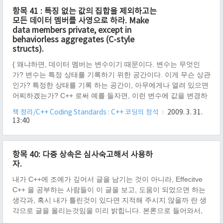
설계 이야기라서 좀 처럼 쉽게 받아들이지 못한다. 당연한 이야
항목 41 : 특징 없는 값의 집합을 제외하고는
기인데...
모든 데이터 멤버를 사영으로 하라. Make
data members private, except in
behaviorless aggregates (C-style
structs).
{ 왜냐하면, 데이터 멤버는 변수이기 때문이다. 변수는 무엇인
가? 변수는 특정 상태를 기록하기 위한 공간이다. 이게 무슨 상관
인가? 특정한 상태를 기록 하는 공간이, 아무에게나 열려 있으면
어찌하겠는가? C++ 로써 예를 들자면, 이런 변수에 값을 변경하
기 위해선 로직을 사용 한다. 이 로직들은 함수 형태를 띠는게 자
책 정리/C++ Coding Standards : C++ 코딩의 정석
2009. 3. 31.
연스럽다. 이런 함수들이 많아 질 수록, 변수는 많은 변화에 노출
13:40
이 된다. 이때 노출의 정도를 그나마 줄일 수 있는 방법이 private
이다. 만약 public 으로 변수를 유지하게 된다면, 함수에게만 국
한된 노출이 누구나 훔쳐 볼 수 있게 되는 것이다. 휴~ 비유를 들
항목 40: 다중 상속은 심사숙고해서 사용하
어야 직성이 풀리겠는가? 문 잠궈두고, 열쇠를 걸어 두어야 정녕
자.
직성이 풀리겠는가? ㅋㅋ }
내가 C++에 조예가 깊어서 글을 남기는 것이 아니라, Effecitve
C++ 을 공부하는 사람들이 이 글을 보고, 도움이 되었으면 하는
생각과, 혹시 내가 틀린것이 있다면 지적해 주시지 않을까 란 생
각으로 글을 올리는것임을 미리 밝힙니다. 본론으로 들어와서,
나는 설계 단계에서 다중 상속 할까낭~ 하는 생각을 한적은 있었