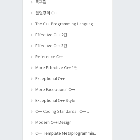
독후감
열혈강의 C++
The C++ Programming Languag..
Effective C++ 2판
Effective C++ 3판
Reference C++
More Effective C++ 1판
Exceptional C++
More Exceptional C++
Exceptional C++ Style
C++ Coding Standards : C++ ..
Modern C++ Design
C++ Template Metaprogrammin..