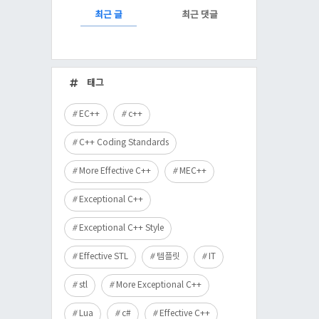
RECENTLY
최근 글
최근 댓글
최
근
태그
글
EC++
c++
C++ Coding Standards
More Effective C++
MEC++
Exceptional C++
Exceptional C++ Style
Effective STL
템플릿
IT
stl
More Exceptional C++
Lua
c#
Effective C++