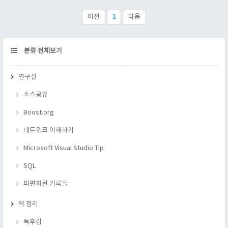
가? 객체를 serialization 하면, 다음과 같은 일을 손쉽게 처리 할
수 있기 때문이다. 네트워크 패킷으로 전송 하기 파일로 저장하
이전
1
다음
기 기타 다른 매체에 손쉬게 저장 할 수 있다. C#..
CATEGORY
분류 전체보기
연구실
소스공유
Boost.org
네트워크 이해하기
Microsoft Visual Studio Tip
SQL
파편화된 기록들
책 정리
독후감