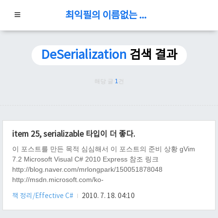
최익필의 이름없는 블로그
DeSerialization
검색 결과
해당 글
1
건
item 25, serializable 타입이 더 좋다.
이 포스트를 만든 목적 심심해서 이 포스트의 준비 상황 gVim
7.2 Microsoft Visual C# 2010 Express 참조 링크
http://blog.naver.com/mrlongpark/150051878048
http://msdn.microsoft.com/ko-
kr/library/4abbf6k0%28VS.80%29.aspx 내용 C# serializable 이
책 정리/Effective C#
2010. 7. 18. 04:10
란 무엇인가? 우리나라 말로는 "직렬 가능한" 이란 뜻인데, 무엇
을 직렬 하는가 하면, 바로 "객체"이다. 왜 serialization 해야 하는