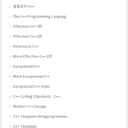
열혈강의 C++
The C++ Programming Languag..
Effective C++ 2판
Effective C++ 3판
Reference C++
More Effective C++ 1판
Exceptional C++
More Exceptional C++
Exceptional C++ Style
C++ Coding Standards : C++ ..
Modern C++ Design
C++ Template Metaprogrammin..
C++ Template