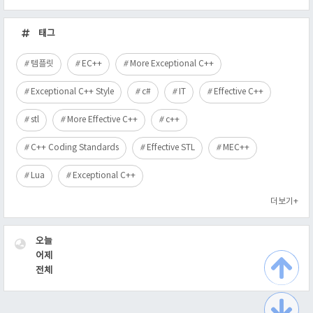
최
근
태그
글
템플릿
EC++
More Exceptional C++
Exceptional C++ Style
c#
IT
Effective C++
stl
More Effective C++
c++
C++ Coding Standards
Effective STL
MEC++
Lua
Exceptional C++
더보기+
VISITOR
오늘
어제
전체