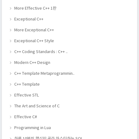
More Effective C++ 1판
Exceptional C++
More Exceptional C++
Exceptional C++ Style
C++ Coding Standards : C++ ..
Modern C++ Design
C++ Template Metaprogrammin..
C++ Template
Effective STL
The Art and Science of C
Effective C#
Programming in Lua
하루 10분씩 핵심만 골라 마스터하는 SQL