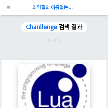
최익필의 이름없는 블로그
Chanllenge
검색 결과
해당 글
1
건