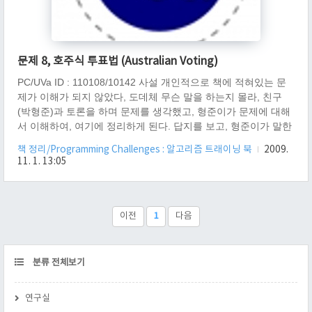
문제 8, 호주식 투표법 (Australian Voting)
PC/UVa ID : 110108/10142 사설 개인적으로 책에 적혀있는 문
제가 이해가 되지 않았다, 도데체 무슨 말을 하는지 몰라, 친구
(박형준)과 토론을 하며 문제를 생각했고, 형준이가 문제에 대해
서 이해하여, 여기에 정리하게 된다. 답지를 보고, 형준이가 말한
문제가 올바른지 검증을 했으므로, 이 문제가 100% 정확하다. 책
책 정리/Programming Challenges : 알고리즘 트래이닝 북
2009.
의 문제가 이해가 되지 않아, 검색하다 이 블로그를 찾게 된 사람
11. 1. 13:05
들에게 도움이 되었으면 한다. 개요 호주식 투표 제도를 구현하
는 문제입니다. 호주식 투표 제도는 다음과 같은 알고리즘에 따
라 후보자가 당선됩니다. 투표권자는 모든 후보자에게 순위를 메
겨 투표를 합니다. 이때 1순위 후보자만을 집계하여, 과반수 이상
이전
1
다음
표를 얻은 사람이 있다면, 당선을 시킵니다. 만약 당선자가 없다
면..
CATEGORY
분류 전체보기
연구실