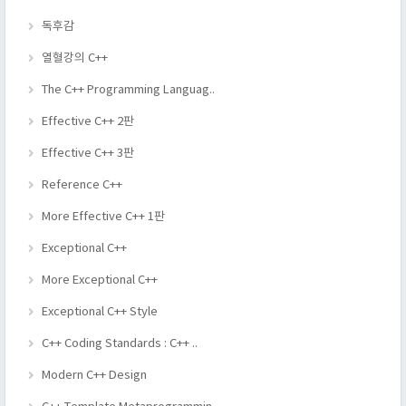
독후감
열혈강의 C++
The C++ Programming Languag..
Effective C++ 2판
Effective C++ 3판
Reference C++
More Effective C++ 1판
Exceptional C++
More Exceptional C++
Exceptional C++ Style
C++ Coding Standards : C++ ..
Modern C++ Design