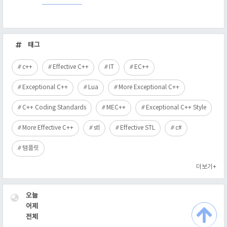
최
근
태그
글
c++
Effective C++
IT
EC++
Exceptional C++
Lua
More Exceptional C++
C++ Coding Standards
MEC++
Exceptional C++ Style
More Effective C++
stl
Effective STL
c#
템플릿
더보기+
VISITOR
오늘
어제
전체