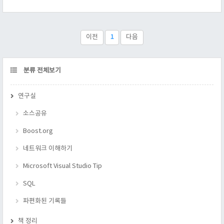
보이지 않기 때문에 메모리 레이아웃을 맞추지 못하고 결국 어떤
일을 할지 모르는 포인터가 만들어 지게 된다. 그런데 VC 2008
에선 .. 잘 된다.. 해당 소스 코드를 첨부 하오니, 한번 테스트 해
보심이 좋을 것 같다. Func.cpp 의 7 라인에 break point 를 걸어
이전
1
다음
서, dp의 멤버 변수가 있고..
CATEGORY
분류 전체보기
연구실
소스공유
Boost.org
네트워크 이해하기
Microsoft Visual Studio Tip
SQL
파편화된 기록들
책 정리