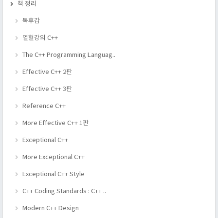
책 정리
독후감
열혈강의 C++
The C++ Programming Languag..
Effective C++ 2판
Effective C++ 3판
Reference C++
More Effective C++ 1판
Exceptional C++
More Exceptional C++
Exceptional C++ Style
C++ Coding Standards : C++ ..
Modern C++ Design