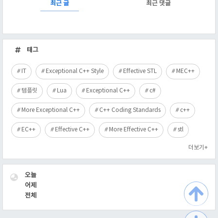
RECENTLY
최근 글
최근 댓글
최
근
태그
글
IT
Exceptional C++ Style
Effective STL
MEC++
템플릿
Lua
Exceptional C++
c#
More Exceptional C++
C++ Coding Standards
c++
EC++
Effective C++
More Effective C++
stl
더보기+
VISITOR
오늘
어제
전체