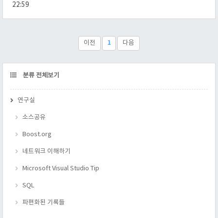
에서 많이 발생하므로, 표준문서나 C+ Standard Library 책을 보
22:59
면 자세히 알아 두는게 좋을 것이라고 생각 된다. 참고로 반복자
가 이상해 질것 같은 STL 함수들은 전부 반복자를 벹어내니 그것
을 사용하면 문제는 없다. 부수적으로 STL이 나쁘거나 좋다고 하
지만, 용도에 맞게 쓰면 독도 명약이고 명약이라도 나쁘게 쓰면
이전
1
다음
독이라는 말이 있듯이, ..
CATEGORY
분류 전체보기
연구실
소스공유
Boost.org
네트워크 이해하기
Microsoft Visual Studio Tip
SQL
파편화된 기록들