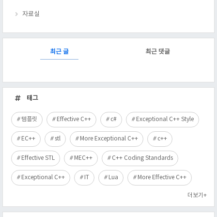
자료실
RECENTLY
최근 글
최근 댓글
최
근
태그
글
템플릿
Effective C++
c#
Exceptional C++ Style
EC++
stl
More Exceptional C++
c++
Effective STL
MEC++
C++ Coding Standards
Exceptional C++
IT
Lua
More Effective C++
더보기+