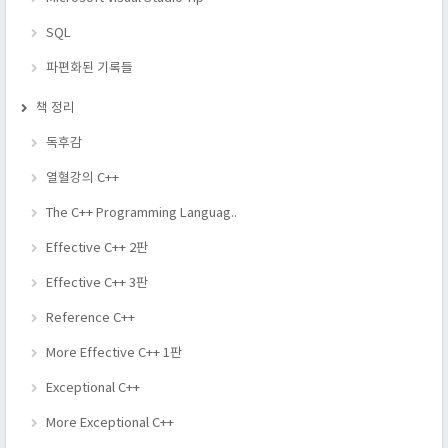
SQL
파편화된 기록들
책 정리
독후감
열혈강의 C++
The C++ Programming Languag..
Effective C++ 2판
Effective C++ 3판
Reference C++
More Effective C++ 1판
Exceptional C++
More Exceptional C++