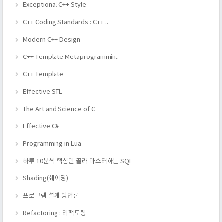
Exceptional C++ Style
C++ Coding Standards : C++ ..
Modern C++ Design
C++ Template Metaprogrammin..
C++ Template
Effective STL
The Art and Science of C
Effective C#
Programming in Lua
하루 10분씩 핵심만 골라 마스터하는 SQL
Shading(쉐이딩)
프로그램 설계 방법론
Refactoring : 리팩토링