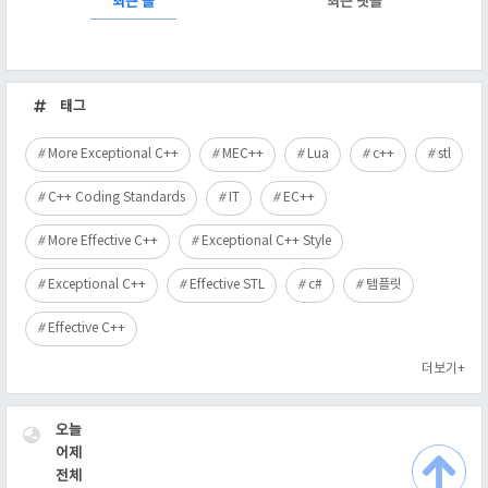
최근 글
최근 댓글
최
근
태그
글
More Exceptional C++
MEC++
Lua
c++
stl
C++ Coding Standards
IT
EC++
More Effective C++
Exceptional C++ Style
Exceptional C++
Effective STL
c#
템플릿
Effective C++
더보기+
VISITOR
오늘
어제
전체