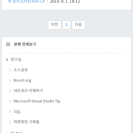
책 정리/Effective C#
2010. 8. 1. 18:32
http://loveev.tistory.com/15 - 간단한 사용법이 나와 있다. 참조
서적 Effective C# 내용 닷넷 런타임 진단 기능이 무엇인가? 쉽게
말해서, 프로그램 행동 흔적을 남기는 기능을 뜻한다. 이것은 로
그라고 불린다. 로그를 남기는게 왜 중요한가? 살다보면 꼭 의도
이전
1
다음
한 데로 살아가..
CATEGORY
분류 전체보기
연구실
소스공유
Boost.org
네트워크 이해하기
Microsoft Visual Studio Tip
SQL
파편화된 기록들