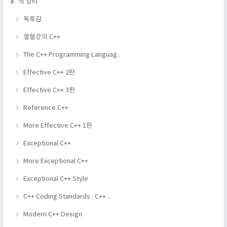
책 정리
독후감
열혈강의 C++
The C++ Programming Languag..
Effective C++ 2판
Effective C++ 3판
Reference C++
More Effective C++ 1판
Exceptional C++
More Exceptional C++
Exceptional C++ Style
C++ Coding Standards : C++ ..
Modern C++ Design