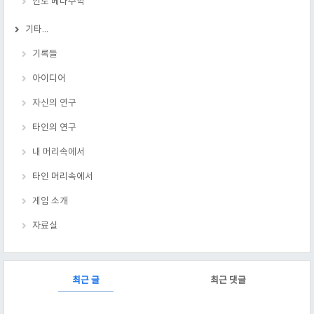
인도 베다수학
기타...
기록들
아이디어
자신의 연구
타인의 연구
내 머리속에서
타인 머리속에서
게임 소개
자료실
RECENTLY
최근 글
최근 댓글