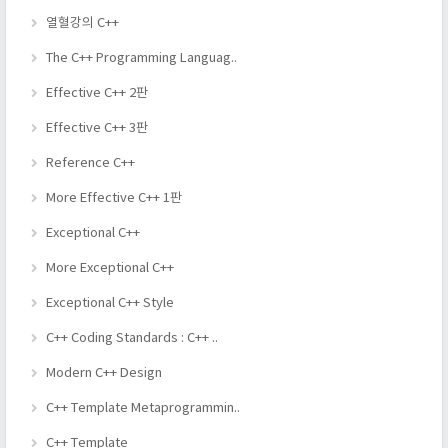
열혈강의 C++
The C++ Programming Languag..
Effective C++ 2판
Effective C++ 3판
Reference C++
More Effective C++ 1판
Exceptional C++
More Exceptional C++
Exceptional C++ Style
C++ Coding Standards : C++ ..
Modern C++ Design
C++ Template Metaprogrammin..
C++ Template