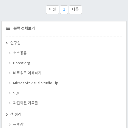
번의 연산을 한다면, 그것은 n 번의 복잡도를 가졌다고 말할 수
있고, 표기하면, O(n) 으로 표기 된다. 어떤 일을 처리함에 있어,
이전
1
다음
그 처리의 복잡도를 뜻한다. 라고 해석 해도 될 듯 싶다. 예를 들
자면, 내가 상자 1000개를 가지고..
CATEGORY
분류 전체보기
연구실
소스공유
Boost.org
네트워크 이해하기
Microsoft Visual Studio Tip
SQL
파편화된 기록들
책 정리
독후감