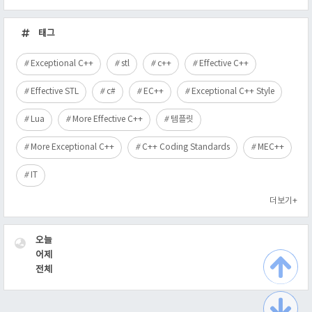
최
근
태그
글
Exceptional C++
stl
c++
Effective C++
Effective STL
c#
EC++
Exceptional C++ Style
Lua
More Effective C++
템플릿
More Exceptional C++
C++ Coding Standards
MEC++
IT
더보기+
VISITOR
오늘
어제
전체