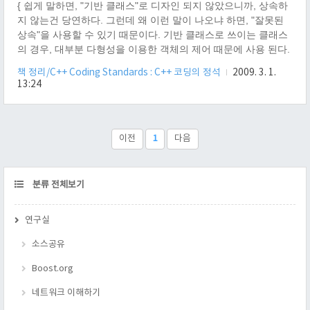
{ 쉽게 말하면, "기반 클래스"로 디자인 되지 않았으니까, 상속하
지 않는건 당연하다. 그런데 왜 이런 말이 나오냐 하면, "잘못된
상속"을 사용할 수 있기 때문이다. 기반 클래스로 쓰이는 클래스
의 경우, 대부분 다형성을 이용한 객체의 제어 때문에 사용 된다.
이는 상속하는 클래스 B가 기반클래스 A 처럼 행동 해야 할 때인
책 정리/C++ Coding Standards : C++ 코딩의 정석
2009. 3. 1.
데, 기반 클래스로 디자인하지 않을 경우, 가상 함수가 없다는 것
13:24
을 의미한다. 이는 가상 소멸자(다형성을 사용하지 않는다면, 그
냥 소멸자라도 상관 없다.)가 없어서, 스택이나 힙이 오염될 수
있고, 기반 클래스 A의 의도와 다르게, 상속 클래스 B를 사용 할
수 있다. 왜냐하면, 기반 클래스 A의 성질을 보다 정확하고 잘 아
이전
1
다음
는 사람은 원래의 제작자이다. 그런 제작자가 기반 클래스로 쓰..
CATEGORY
분류 전체보기
연구실
소스공유
Boost.org
네트워크 이해하기