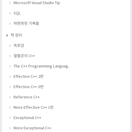
Microsoft Visual Studio Tip
SQL
파편화된 기록들
책 정리
독후감
열혈강의 C++
The C++ Programming Languag..
Effective C++ 2판
Effective C++ 3판
Reference C++
More Effective C++ 1판
Exceptional C++
More Exceptional C++