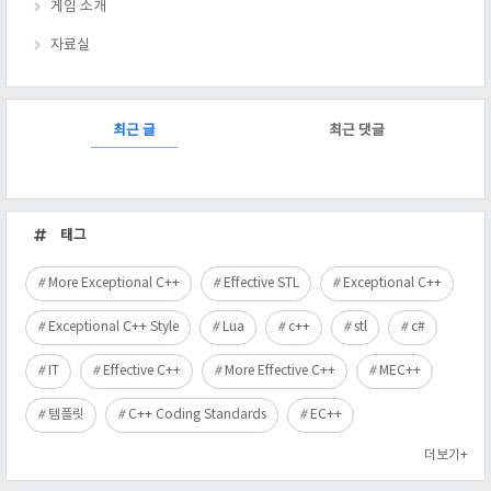
게임 소개
자료실
RECENTLY
최근 글
최근 댓글
최
근
태그
글
More Exceptional C++
Effective STL
Exceptional C++
Exceptional C++ Style
Lua
c++
stl
c#
IT
Effective C++
More Effective C++
MEC++
템플릿
C++ Coding Standards
EC++
더보기+