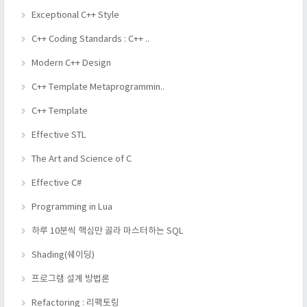
Exceptional C++ Style
C++ Coding Standards : C++ ..
Modern C++ Design
C++ Template Metaprogrammin..
C++ Template
Effective STL
The Art and Science of C
Effective C#
Programming in Lua
하루 10분씩 핵심만 골라 마스터하는 SQL
Shading(쉐이딩)
프로그램 설계 방법론
Refactoring : 리팩토링