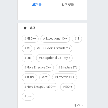
RECENTLY
최근 글
최근 댓글
최
근
태그
글
MEC++
Exceptional C++
IT
stl
C++ Coding Standards
Lua
Exceptional C++ Style
More Effective C++
Effective STL
템플릿
c#
Effective C++
More Exceptional C++
EC++
c++
더보기+