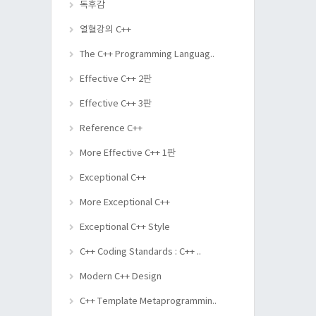
독후감
열혈강의 C++
The C++ Programming Languag..
Effective C++ 2판
Effective C++ 3판
Reference C++
More Effective C++ 1판
Exceptional C++
More Exceptional C++
Exceptional C++ Style
C++ Coding Standards : C++ ..
Modern C++ Design
C++ Template Metaprogrammin..