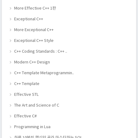
More Effective C++ 1판
Exceptional C++
More Exceptional C++
Exceptional C++ Style
C++ Coding Standards : C++ ..
Modern C++ Design
C++ Template Metaprogrammin..
C++ Template
Effective STL
The Art and Science of C
Effective C#
Programming in Lua
하루 10분씩 핵심만 골라 마스터하는 SQL