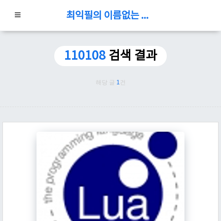
최익필의 이름없는 블로그
110108
검색 결과
해당 글
1
건