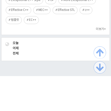
Exceptional C++ Style
c#
More Exceptional C++
Effective C++
MEC++
Effective STL
c++
템플릿
EC++
더보기+
VISITOR
오늘
어제
전체
TistoryWhaleSkin3.2
Copyright ©
최익필의 이름없는 블로그
All rights reserved.