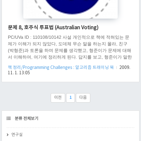
문제 8, 호주식 투표법 (Australian Voting)
PC/UVa ID : 110108/10142 사설 개인적으로 책에 적혀있는 문
제가 이해가 되지 않았다, 도데체 무슨 말을 하는지 몰라, 친구
(박형준)과 토론을 하며 문제를 생각했고, 형준이가 문제에 대해
서 이해하여, 여기에 정리하게 된다. 답지를 보고, 형준이가 말한
문제가 올바른지 검증을 했으므로, 이 문제가 100% 정확하다. 책
책 정리/Programming Challenges : 알고리즘 트래이닝 북
2009.
의 문제가 이해가 되지 않아, 검색하다 이 블로그를 찾게 된 사람
11. 1. 13:05
들에게 도움이 되었으면 한다. 개요 호주식 투표 제도를 구현하
는 문제입니다. 호주식 투표 제도는 다음과 같은 알고리즘에 따
라 후보자가 당선됩니다. 투표권자는 모든 후보자에게 순위를 메
겨 투표를 합니다. 이때 1순위 후보자만을 집계하여, 과반수 이상
이전
1
다음
표를 얻은 사람이 있다면, 당선을 시킵니다. 만약 당선자가 없다
면..
CATEGORY
분류 전체보기
연구실