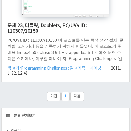
문제 23, 더플릿, Doublets, PC/UVa ID :
110307/10150
PC/UVa ID : 110307/10150 이 포스트를 만든 목적 생각 절차, 푼
방법, 고민거리 등을 기록하기 위해서 만들었다. 이 포스트의 준
비물 firefox4 b9 eclipse 3.6.1 + vrapper lua 5.1.4 참조 문헌 스
티븐 스키에나, 미구엘 레비야 저. Programming Challenges: 알
고리즘 트레이닝 북. 서환수 역. Springer. 한빛미디어 초판 2쇄
책 정리/Programming Challenges : 알고리즘 트래이닝 북
2011.
2004.12.05. (문제 23, Doublets, page 105) 참고 링크
1. 22. 12:41
http://www.lua.org/manual/5.1/manual.html - 루아 메뉴얼, 스트
링 찾을려고 http://online-judge.uva.es/p/v101/10150.html - 원
문 이야기 더블릿은 딱 한글자만 다..
이전
1
다음
CATEGORY
분류 전체보기
연구실