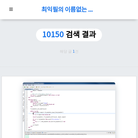
최익필의 이름없는 블로그
10150
검색 결과
해당 글
1
건