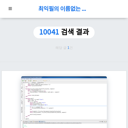
최익필의 이름없는 블로그
10041
검색 결과
해당 글
1
건