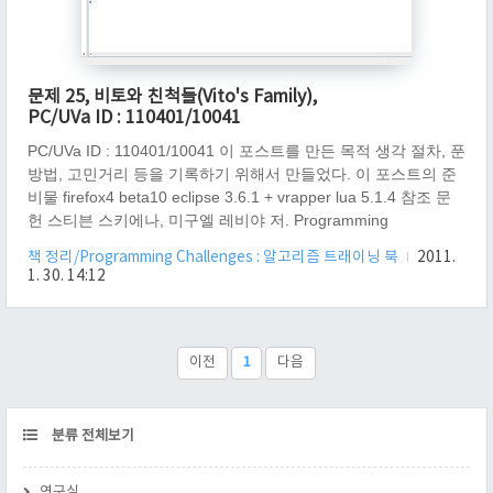
문제 25, 비토와 친척들(Vito's Family),
PC/UVa ID : 110401/10041
PC/UVa ID : 110401/10041 이 포스트를 만든 목적 생각 절차, 푼
방법, 고민거리 등을 기록하기 위해서 만들었다. 이 포스트의 준
비물 firefox4 beta10 eclipse 3.6.1 + vrapper lua 5.1.4 참조 문
헌 스티븐 스키에나, 미구엘 레비야 저. Programming
Challenges: 알고리즘 트레이닝 북. 서환수 역. Springer. 한빛미
책 정리/Programming Challenges : 알고리즘 트래이닝 북
2011.
디어 초판 2쇄 2004.12.05. (문제 25, 비토와 친척들, page 120)
1. 30. 14:12
참고 링크 http://acm.uva.es/p/v100/10041.html - 문제 원문 이
야기 비토가 친척들이 있는 뉴욕으로 이사를 가는데, 친척들과
자주 만나기 위해 친척들과 가까운 곳에 집을 구해야 한다. 비토
는 모든 친척들 집과..
이전
1
다음
CATEGORY
분류 전체보기
연구실